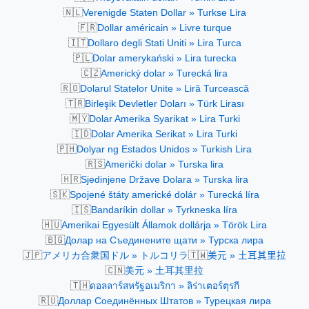
🇳🇱
Verenigde Staten Dollar » Turkse Lira
🇫🇷
Dollar américain » Livre turque
🇮🇹
Dollaro degli Stati Uniti » Lira Turca
🇵🇱
Dolar amerykański » Lira turecka
🇨🇿
Americký dolar » Turecká lira
🇷🇴
Dolarul Statelor Unite » Liră Turcească
🇹🇷
Birleşik Devletler Doları » Türk Lirası
🇲🇾
Dolar Amerika Syarikat » Lira Turki
🇮🇩
Dolar Amerika Serikat » Lira Turki
🇵🇭
Dolyar ng Estados Unidos » Turkish Lira
🇷🇸
Američki dolar » Turska lira
🇭🇷
Sjedinjene Države Dolara » Turska lira
🇸🇰
Spojené štáty americké dolár » Turecká líra
🇮🇸
Bandaríkin dollar » Tyrkneska líra
🇭🇺
Amerikai Egyesült Államok dollárja » Török Lira
🇧🇬
Долар на Съединените щати » Турска лира
🇯🇵
🇹🇼
アメリカ合衆国ドル » トルコリラ
美元 » 土耳其里拉
🇨🇳
美元 » 土耳其里拉
🇹🇭
ดอลลาร์สหรัฐอเมริกา » ลิร่าเตอร์ตุรกี
🇷🇺
Доллар Соединённых Штатов » Турецкая лира