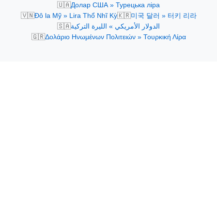
🇺🇦
Долар США » Турецька ліра
🇻🇳
🇰🇷
Đô la Mỹ » Lira Thổ Nhĩ Kỳ
미국 달러 » 터키 리라
🇸🇦
الدولار الأمريكي » الليرة التركية
🇬🇷
Δολάριο Ηνωμένων Πολιτειών » Τουρκική Λίρα