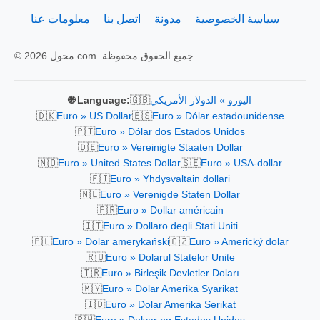
سياسة الخصوصية
مدونة
اتصل بنا
معلومات عنا
© 2026 محول.com. جميع الحقوق محفوظة.
🇬🇧
اليورو » الدولار الأمريكي
🌐 Language:
🇩🇰
🇪🇸
Euro » US Dollar
Euro » Dólar estadounidense
🇵🇹
Euro » Dólar dos Estados Unidos
🇩🇪
Euro » Vereinigte Staaten Dollar
🇳🇴
🇸🇪
Euro » United States Dollar
Euro » USA-dollar
🇫🇮
Euro » Yhdysvaltain dollari
🇳🇱
Euro » Verenigde Staten Dollar
🇫🇷
Euro » Dollar américain
🇮🇹
Euro » Dollaro degli Stati Uniti
🇵🇱
🇨🇿
Euro » Dolar amerykański
Euro » Americký dolar
🇷🇴
Euro » Dolarul Statelor Unite
🇹🇷
Euro » Birleşik Devletler Doları
🇲🇾
Euro » Dolar Amerika Syarikat
🇮🇩
Euro » Dolar Amerika Serikat
🇵🇭