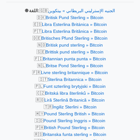
🇬🇧
الجنيه الإسترليني البريطاني » بيتكوين
🌐 اللغة:
🇩🇰
Britisk Pund Sterling » Bitcoin
🇪🇸
Libra Esterlina Británica » Bitcoin
🇵🇹
Libra Esterlina Britânica » Bitcoin
🇩🇪
Britisches Pfund Sterling » Bitcoin
🇳🇴
Britisk pund sterling » Bitcoin
🇸🇪
Brittisk pund sterling » Bitcoin
🇫🇮
Britannian punta punta » Bitcoin
🇳🇱
Britse Pond Sterling » Bitcoin
🇫🇷
Livre sterling britannique » Bitcoin
🇮🇹
Sterlina Britannica » Bitcoin
🇵🇱
Funt szterling brytyjski » Bitcoin
🇨🇿
Britská libra šterlinků » Bitcoin
🇷🇴
Liră Sterlină Britanică » Bitcoin
🇹🇷
İngiliz Sterlini » Bitcoin
🇲🇾
Pound Sterling British » Bitcoin
🇮🇩
Pound Sterling Inggris » Bitcoin
🇵🇭
British Pound Sterling » Bitcoin
🇷🇸
Britanska funta sterling » Bitcoin