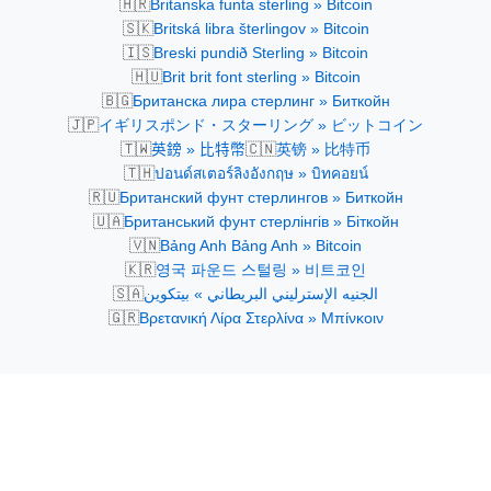
🇭🇷
Britanska funta sterling » Bitcoin
🇸🇰
Britská libra šterlingov » Bitcoin
🇮🇸
Breski pundið Sterling » Bitcoin
🇭🇺
Brit brit font sterling » Bitcoin
🇧🇬
Британска лира стерлинг » Биткойн
🇯🇵
イギリスポンド・スターリング » ビットコイン
🇹🇼
🇨🇳
英鎊 » 比特幣
英镑 » 比特币
🇹🇭
ปอนด์สเตอร์ลิงอังกฤษ » บิทคอยน์
🇷🇺
Британский фунт стерлингов » Биткойн
🇺🇦
Британський фунт стерлінгів » Біткойн
🇻🇳
Bảng Anh Bảng Anh » Bitcoin
🇰🇷
영국 파운드 스털링 » 비트코인
🇸🇦
الجنيه الإسترليني البريطاني » بيتكوين
🇬🇷
Βρετανική Λίρα Στερλίνα » Μπίνκοιν