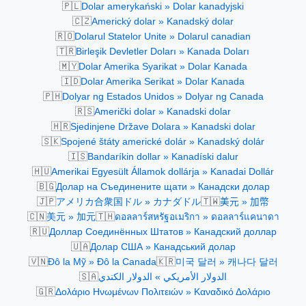
🇵🇱
Dolar amerykański » Dolar kanadyjski
🇨🇿
Americký dolar » Kanadský dolar
🇷🇴
Dolarul Statelor Unite » Dolarul canadian
🇹🇷
Birleşik Devletler Doları » Kanada Doları
🇲🇾
Dolar Amerika Syarikat » Dolar Kanada
🇮🇩
Dolar Amerika Serikat » Dolar Kanada
🇵🇭
Dolyar ng Estados Unidos » Dolyar ng Canada
🇷🇸
Američki dolar » Kanadski dolar
🇭🇷
Sjedinjene Države Dolara » Kanadski dolar
🇸🇰
Spojené štáty americké dolár » Kanadský dolár
🇮🇸
Bandaríkin dollar » Kanadíski dalur
🇭🇺
Amerikai Egyesült Államok dollárja » Kanadai Dollár
🇧🇬
Долар на Съединените щати » Канадски долар
🇯🇵
🇹🇼
アメリカ合衆国ドル » カナダドル
美元 » 加幣
🇨🇳
🇹🇭
美元 » 加元
ดอลลาร์สหรัฐอเมริกา » ดอลลาร์แคนาดา
🇷🇺
Доллар Соединённых Штатов » Канадский доллар
🇺🇦
Долар США » Канадський долар
🇻🇳
🇰🇷
Đô la Mỹ » Đô la Canada
미국 달러 » 캐나다 달러
🇸🇦
الدولار الأمريكي » الدولار الكندي
🇬🇷
Δολάριο Ηνωμένων Πολιτειών » Καναδικό Δολάριο