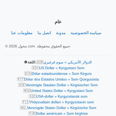
عام
سياسة الخصوصية
مدونة
اتصل بنا
معلومات عنا
© 2026 محول.com. جميع الحقوق محفوظة.
🇬🇧
الدولار الأمريكي » سوم قرغيزي
🌐 اللغة:
🇩🇰
US Dollar » Kyrgystani Som
🇪🇸
Dólar estadounidense » Som Kirguís
🇵🇹
Dólar dos Estados Unidos » Som Quirguizista
🇩🇪
Vereinigte Staaten Dollar » Kirgisischer Som
🇳🇴
United States Dollar » Kyrgystani Som
🇸🇪
USA-dollar » Kyrgyzstansk som
🇫🇮
Yhdysvaltain dollari » Kyrgyzstanin som
🇳🇱
Verenigde Staten Dollar » Kirgizische Som
🇫🇷
Dollar américain » Som kirghize