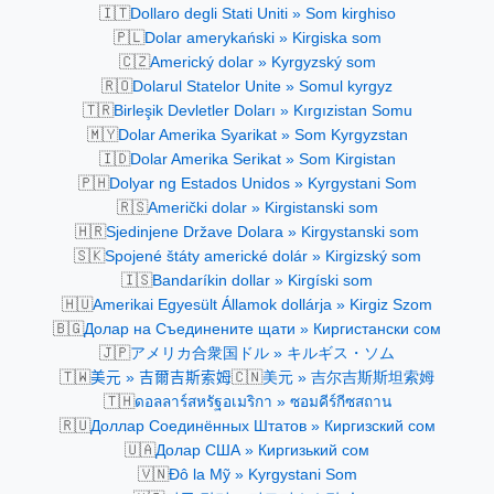
🇮🇹
Dollaro degli Stati Uniti » Som kirghiso
🇵🇱
Dolar amerykański » Kirgiska som
🇨🇿
Americký dolar » Kyrgyzský som
🇷🇴
Dolarul Statelor Unite » Somul kyrgyz
🇹🇷
Birleşik Devletler Doları » Kırgızistan Somu
🇲🇾
Dolar Amerika Syarikat » Som Kyrgyzstan
🇮🇩
Dolar Amerika Serikat » Som Kirgistan
🇵🇭
Dolyar ng Estados Unidos » Kyrgystani Som
🇷🇸
Američki dolar » Kirgistanski som
🇭🇷
Sjedinjene Države Dolara » Kirgystanski som
🇸🇰
Spojené štáty americké dolár » Kirgizský som
🇮🇸
Bandaríkin dollar » Kirgíski som
🇭🇺
Amerikai Egyesült Államok dollárja » Kirgiz Szom
🇧🇬
Долар на Съединените щати » Киргистански сом
🇯🇵
アメリカ合衆国ドル » キルギス・ソム
🇹🇼
🇨🇳
美元 » 吉爾吉斯索姆
美元 » 吉尔吉斯斯坦索姆
🇹🇭
ดอลลาร์สหรัฐอเมริกา » ซอมคีร์กีซสถาน
🇷🇺
Доллар Соединённых Штатов » Киргизский сом
🇺🇦
Долар США » Киргизький сом
🇻🇳
Đô la Mỹ » Kyrgystani Som