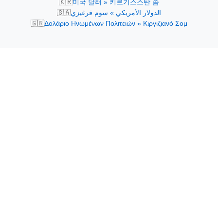
🇰🇷
미국 달러 » 키르기스스탄 솜
🇸🇦
الدولار الأمريكي » سوم قرغيزي
🇬🇷
Δολάριο Ηνωμένων Πολιτειών » Κιργιζιανό Σομ