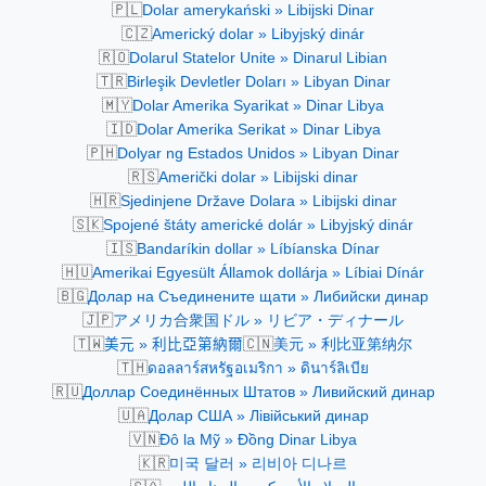
🇵🇱
Dolar amerykański » Libijski Dinar
🇨🇿
Americký dolar » Libyjský dinár
🇷🇴
Dolarul Statelor Unite » Dinarul Libian
🇹🇷
Birleşik Devletler Doları » Libyan Dinar
🇲🇾
Dolar Amerika Syarikat » Dinar Libya
🇮🇩
Dolar Amerika Serikat » Dinar Libya
🇵🇭
Dolyar ng Estados Unidos » Libyan Dinar
🇷🇸
Američki dolar » Libijski dinar
🇭🇷
Sjedinjene Države Dolara » Libijski dinar
🇸🇰
Spojené štáty americké dolár » Libyjský dinár
🇮🇸
Bandaríkin dollar » Líbíanska Dínar
🇭🇺
Amerikai Egyesült Államok dollárja » Líbiai Dínár
🇧🇬
Долар на Съединените щати » Либийски динар
🇯🇵
アメリカ合衆国ドル » リビア・ディナール
🇹🇼
🇨🇳
美元 » 利比亞第納爾
美元 » 利比亚第纳尔
🇹🇭
ดอลลาร์สหรัฐอเมริกา » ดินาร์ลิเบีย
🇷🇺
Доллар Соединённых Штатов » Ливийский динар
🇺🇦
Долар США » Лівійський динар
🇻🇳
Đô la Mỹ » Đồng Dinar Libya
🇰🇷
미국 달러 » 리비아 디나르