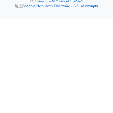
🇸🇦
الدولار الأمريكي » الدينار الليبي
🇬🇷
Δολάριο Ηνωμένων Πολιτειών » Λιβυκό Δηνάριο