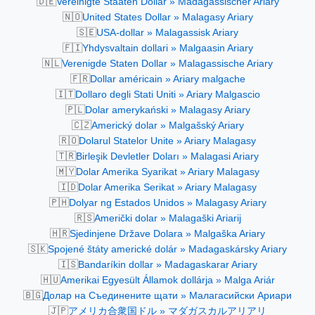
🇩🇪
Vereinigte Staaten Dollar » Madagassischer Ariary
🇳🇴
United States Dollar » Malagasy Ariary
🇸🇪
USA-dollar » Malagassisk Ariary
🇫🇮
Yhdysvaltain dollari » Malgaasin Ariary
🇳🇱
Verenigde Staten Dollar » Malagassische Ariary
🇫🇷
Dollar américain » Ariary malgache
🇮🇹
Dollaro degli Stati Uniti » Ariary Malgascio
🇵🇱
Dolar amerykański » Malagasy Ariary
🇨🇿
Americký dolar » Malgašský Ariary
🇷🇴
Dolarul Statelor Unite » Ariary Malagasy
🇹🇷
Birleşik Devletler Doları » Malagasi Ariary
🇲🇾
Dolar Amerika Syarikat » Ariary Malagasy
🇮🇩
Dolar Amerika Serikat » Ariary Malagasy
🇵🇭
Dolyar ng Estados Unidos » Malagasy Ariary
🇷🇸
Američki dolar » Malagaški Ariarij
🇭🇷
Sjedinjene Države Dolara » Malgaška Ariary
🇸🇰
Spojené štáty americké dolár » Madagaskársky Ariary
🇮🇸
Bandaríkin dollar » Madagaskarar Ariary
🇭🇺
Amerikai Egyesült Államok dollárja » Malga Ariár
🇧🇬
Долар на Съединените щати » Малагасийски Ариари
🇯🇵
アメリカ合衆国ドル » マダガスカルアリアリ