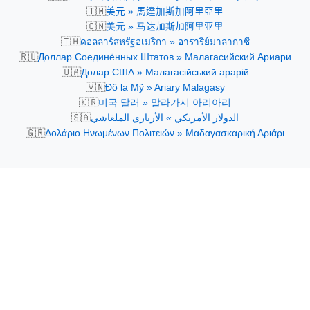
🇹🇼
美元 » 馬達加斯加阿里亞里
🇨🇳
美元 » 马达加斯加阿里亚里
🇹🇭
ดอลลาร์สหรัฐอเมริกา » อารารีย์มาลากาซี
🇷🇺
Доллар Соединённых Штатов » Малагасийский Ариари
🇺🇦
Долар США » Малагасійський арарій
🇻🇳
Đô la Mỹ » Ariary Malagasy
🇰🇷
미국 달러 » 말라가시 아리아리
🇸🇦
الدولار الأمريكي » الأرياري الملغاشي
🇬🇷
Δολάριο Ηνωμένων Πολιτειών » Μαδαγασκαρική Αριάρι