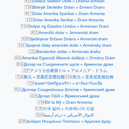
🇷🇴
Dolarul Statelor Unite » Dramul armean
🇹🇷
Birleşik Devletler Doları » Ermeni Dramı
🇲🇾
Dolar Amerika Syarikat » Dram Armenia
🇮🇩
Dolar Amerika Serikat » Dram Armenia
🇵🇭
Dolyar ng Estados Unidos » Armenian Dram
🇷🇸
Američki dolar » Jermenski dram
🇭🇷
Sjedinjene Države Dolara » Armenski dram
🇸🇰
Spojené štáty americké dolár » Arménsky dram
🇮🇸
Bandaríkin dollar » Armenski drafur
🇭🇺
Amerikai Egyesült Államok dollárja » Örmény Drám
🇧🇬
Долар на Съединените щати » Арменски драм
🇯🇵
アメリカ合衆国ドル » アルメニア・ドラム
🇹🇼
🇨🇳
美元 » 亞美尼亞德拉姆
美元 » 亚美尼亚德拉姆
🇹🇭
ดอลลาร์สหรัฐอเมริกา » ดารัมอาร์เมเนีย
🇷🇺
Доллар Соединённых Штатов » Армянский драм
🇺🇦
Долар США » Вірменський драм
🇻🇳
Đô la Mỹ » Dram Armenia
🇰🇷
미국 달러 » 아르메니아 드람
🇸🇦
الدولار الأمريكي » درام أرمينيا
🇬🇷
Δολάριο Ηνωμένων Πολιτειών » Αρμενικό Δραμ