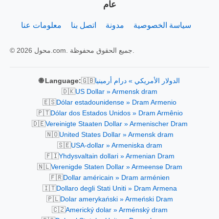
عام
سياسة الخصوصية
مدونة
اتصل بنا
معلومات عنا
© 2026 محول.com. جميع الحقوق محفوظة.
🇬🇧
الدولار الأمريكي » درام أرمينيا
🌐 Language:
🇩🇰
US Dollar » Armensk dram
🇪🇸
Dólar estadounidense » Dram Armenio
🇵🇹
Dólar dos Estados Unidos » Dram Armênio
🇩🇪
Vereinigte Staaten Dollar » Armenischer Dram
🇳🇴
United States Dollar » Armensk dram
🇸🇪
USA-dollar » Armeniska dram
🇫🇮
Yhdysvaltain dollari » Armenian Dram
🇳🇱
Verenigde Staten Dollar » Armeense Dram
🇫🇷
Dollar américain » Dram arménien
🇮🇹
Dollaro degli Stati Uniti » Dram Armena
🇵🇱
Dolar amerykański » Armeński Dram
🇨🇿
Americký dolar » Arménský dram