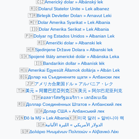
🇨🇿
Americký dolar » Albánský lek
🇷🇴
Dolarul Statelor Unite » Lek albanez
🇹🇷
Birleşik Devletler Doları » Arnavut Leki
🇲🇾
Dolar Amerika Syarikat » Lek Albania
🇮🇩
Dolar Amerika Serikat » Lek Albania
🇵🇭
Dolyar ng Estados Unidos » Albanian Lek
🇷🇸
Američki dolar » Albanski lek
🇭🇷
Sjedinjene Države Dolara » Albanski lek
🇸🇰
Spojené štáty americké dolár » Albánska Leka
🇮🇸
Bandaríkin dollar » Albanísk lék
🇭🇺
Amerikai Egyesült Államok dollárja » Albán Lek
🇧🇬
Долар на Съединените щати » Албански лек
🇯🇵
アメリカ合衆国ドル » アルバニア・レク
🇹🇼
🇨🇳
美元 » 阿爾巴尼亞列克
美元 » 阿尔巴尼亚列克
🇹🇭
ดอลลาร์สหรัฐอเมริกา » เลกอัลเบเนีย
🇷🇺
Доллар Соединённых Штатов » Албанский лек
🇺🇦
Долар США » Албанський лек
🇻🇳
🇰🇷
Đô la Mỹ » Lek Albania
미국 달러 » 알바니아 렉
🇸🇦
الدولار الأمريكي » الليرة الألبانية
🇬🇷
Δολάριο Ηνωμένων Πολιτειών » Αλβανικό Λέκι