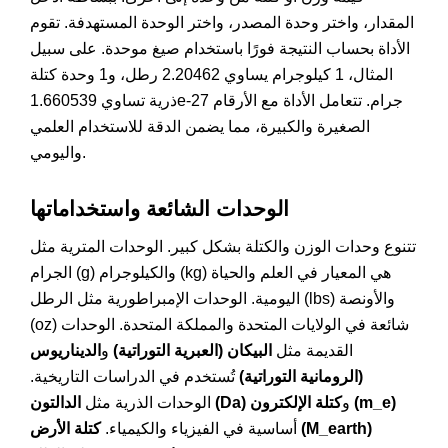
المقدار، واختر وحدة المصدر، واختر الوحدة المستهدفة. تقوم
الأداة بحساب النتيجة فورًا باستخدام صيغ موحدة. على سبيل
المثال، 1 كيلوجرام يساوي 2.20462 رطل، و1 وحدة كتلة
ذرية تساوي 1.660539e-27 جرام. تتعامل الأداة مع الأرقام
الصغيرة والكبيرة، مما يضمن الدقة للاستخدام العلمي
واليومي.
الوحدات الشائعة واستخداماتها
تتنوع وحدات الوزن والكتلة بشكل كبير. الوحدات المترية مثل
الجرام (g) والكيلوجرام (kg) هي المعيار في العلم والحياة
اليومية. الوحدات الإمبراطورية مثل الرطل (lbs) والأونصة
(oz) شائعة في الولايات المتحدة والمملكة المتحدة. الوحدات
القديمة مثل
البيكان (العبرية التوراتية)
و
الديناريوس
(الرومانية التوراتية)
تُستخدم في الدراسات التاريخية.
كتلة الإلكترون (m_e)
و
الدالتون (Da)
الوحدات الذرية مثل
كتلة الأرض (M_earth)
أساسية في الفيزياء والكيمياء.