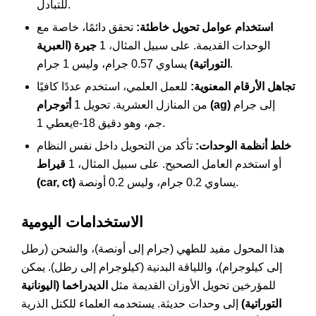
للتبادل.
استخدام عوامل تحويل خاطئة:
تحقق دائمًا، خاصة مع
الوحدات القديمة. على سبيل المثال، 1
جيرة (العبرية
يساوي 0.57 جرام، وليس 1 جرام.
التوراتية)
تجاهل الأرقام المعنوية:
للعمل العلمي، استخدم عددًا كافيًا
إلى جرام
أتوجرام (ag)
من المنازل العشرية. تحويل 1
يعطي 1e-18 جم، وهو دقيق.
خلط أنظمة الوحدات:
تأكد من التحويل داخل نفس النظام
أو استخدم العامل الصحيح. على سبيل المثال، 1
قيراط
يساوي 0.2 جرام، وليس 0.2 أونصة.
(car, ct)
الاستخدامات اليومية
هذا المحول مفيد للطهي (جرام إلى أونصة)، والشحن (رطل
إلى كيلوجرام)، واللياقة البدنية (كيلوجرام إلى رطل). يمكن
للمؤرخين تحويل الأوزان القديمة مثل
الديدراخما (اليونانية
التوراتية)
إلى وحدات حديثة. يستخدمه العلماء للكتل الذرية