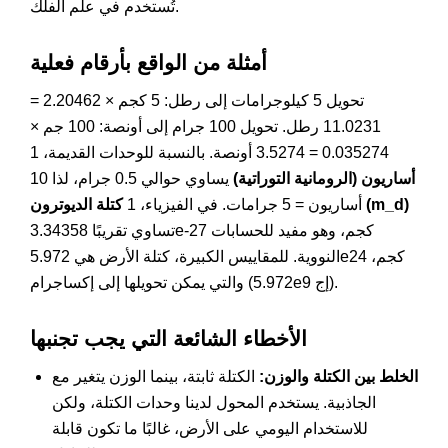
تُستخدم في علم الفلك.
أمثلة من الواقع بأرقام فعلية
تحويل 5 كيلوجرامات إلى رطل: 5 كجم × 2.20462 =
11.0231 رطل. تحويل 100 جرام إلى أونصة: 100 جم ×
0.035274 = 3.5274 أونصة. بالنسبة للوحدات القديمة، 1
أساريون (الرومانية التوراتية)
يساوي حوالي 0.5 جرام، لذا 10
كتلة الديوترون (m_d)
أساريون = 5 جرامات. في الفيزياء، 1
تساوي تقريبًا 3.34358e-27 كجم، وهو مفيد للحسابات
النووية. للمقاييس الكبيرة، كتلة الأرض هي 5.972e24 كجم،
والتي يمكن تحويلها إلى إكساجرام (5.972e9 إج).
الأخطاء الشائعة التي يجب تجنبها
الخلط بين الكتلة والوزن:
الكتلة ثابتة، بينما الوزن يتغير مع
الجاذبية. يستخدم المحول لدينا وحدات الكتلة، ولكن
للاستخدام اليومي على الأرض، غالبًا ما تكون قابلة