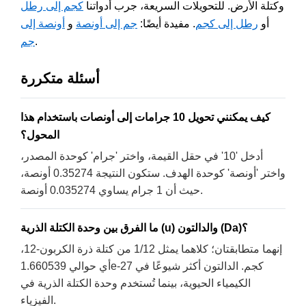
وكتلة الأرض. للتحويلات السريعة، جرب أدواتنا
كجم إلى رطل
أو
رطل إلى كجم
. مفيدة أيضًا:
جم إلى أونصة
و
أونصة إلى
.
جم
أسئلة متكررة
كيف يمكنني تحويل 10 جرامات إلى أونصات باستخدام هذا
المحول؟
أدخل '10' في حقل القيمة، واختر 'جرام' كوحدة المصدر،
واختر 'أونصة' كوحدة الهدف. ستكون النتيجة 0.35274 أونصة،
حيث أن 1 جرام يساوي 0.035274 أونصة.
ما الفرق بين وحدة الكتلة الذرية (u) والدالتون (Da)؟
إنهما متطابقتان؛ كلاهما يمثل 1/12 من كتلة ذرة الكربون-12،
أي حوالي 1.660539e-27 كجم. الدالتون أكثر شيوعًا في
الكيمياء الحيوية، بينما تُستخدم وحدة الكتلة الذرية في
الفيزياء.