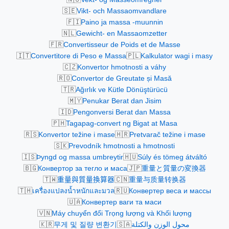
🇸🇪
Vikt- och Massaomvandlare
🇫🇮
Paino ja massa -muunnin
🇳🇱
Gewicht- en Massaomzetter
🇫🇷
Convertisseur de Poids et de Masse
🇮🇹
🇵🇱
Convertitore di Peso e Massa
Kalkulator wagi i masy
🇨🇿
Konvertor hmotnosti a váhy
🇷🇴
Convertor de Greutate și Masă
🇹🇷
Ağırlık ve Kütle Dönüştürücü
🇲🇾
Penukar Berat dan Jisim
🇮🇩
Pengonversi Berat dan Massa
🇵🇭
Tagapag-convert ng Bigat at Masa
🇷🇸
🇭🇷
Konvertor težine i mase
Pretvarač težine i mase
🇸🇰
Prevodník hmotnosti a hmotnosti
🇮🇸
🇭🇺
Þyngd og massa umbreytir
Súly és tömeg átváltó
🇧🇬
🇯🇵
Конвертор за тегло и маса
重量と質量の変換器
🇹🇼
🇨🇳
重量與質量換算器
重量与质量转换器
🇹🇭
🇷🇺
เครื่องแปลงน้ำหนักและมวล
Конвертер веса и массы
🇺🇦
Конвертер ваги та маси
🇻🇳
Máy chuyển đổi Trọng lượng và Khối lượng
🇰🇷
🇸🇦
محول الوزن والكتلة
무게 및 질량 변환기