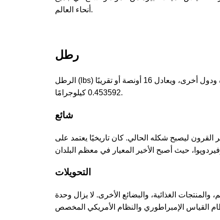
أنحاء العالم.
رطل
الرطل (lbs) هو وحدة قياس للوزن أو الكتلة يُستخدم بشكل شائع في الولايات المتحدة ودول أخرى، ويعادل 16 أونصة أو تقريبًا
0.453592 كيلوجرامًا.
شائع
القرون ليصبح شكله الحالي. كان تاريخيًا يعتمد على
التحويلات
المنتجات الغذائية، والبضائع الأخرى. لا يزال وحدة