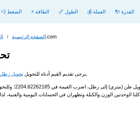
🔌 القدرة
💰 العملة
📏 الطول
⚡ الطاقة
💨 الضغط
تحويل طن (متري) إلى رطل - محول.com
الصفحة الرئيسية
ال
تح
.
مثال طن (متري) [t] إلى رطل [lbs], يرجى تقديم القيم أدناه للتحويل
تحويل رطل 