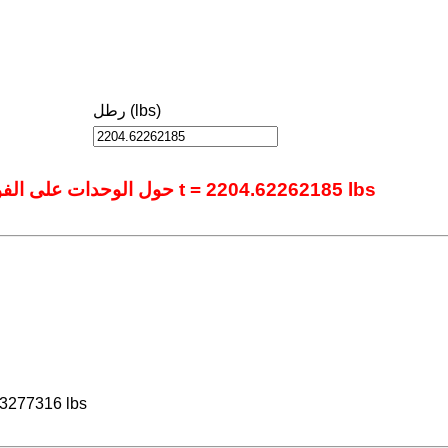
رطل (lbs)
حول الوحدات على الفور باستخدام أداتنا المتقدمة عبر الإنترنت.: 1 t = 2204.62262185 lbs
93277316 lbs