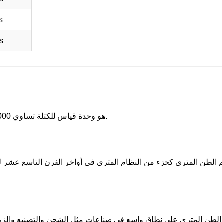
s
s
الطن المتري (t) هو وحدة قياس للكتلة تساوي 1000 كيلوجرام أو تقريبًا 2204.62 رطل.
م الطن المتري كجزء من النظام المتري في أواخر القرن التاسع عشر لت
الطن المتري على نطاق واسع في صناعات مثل الشحن والتصنيع والزرا