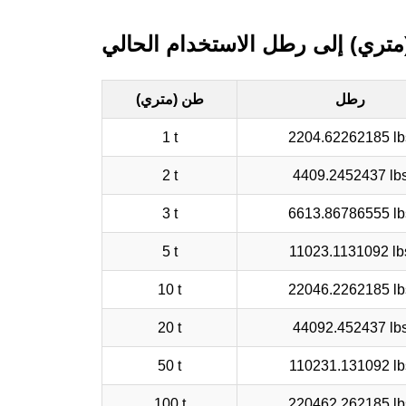
تري) إلى رطل الاستخدام الحالي
رطل
طن (متري)
1 t
2204.62262185 lb
2 t
4409.2452437 lb
3 t
6613.86786555 lb
5 t
11023.1131092 lb
10 t
22046.2262185 lb
20 t
44092.452437 lb
50 t
110231.131092 lb
100 t
220462.262185 lb