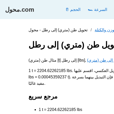
محول.com
🏎️ السرعة
🥛 الحجم
وزن والكتلة
ويل طن (متري) إلى رطل
إلى طن (متري)
1 t = 2204.62262185 lbs. لتحويل طن (متري) إلى رطل، اضرب القيمة في 2204.62262185؛ وللتحويل العكسي، اقسم عليها (1
lbs = 0.00045359237 t). تقيس كلتا الوحدتين الوزن والكتلة وتظهران في الحسابات اليومية والفنية، لذا فإن التبديل بينهما بسرعة
مفيد غالبًا.
مرجع سريع
1 t = 2204.62262185 lbs