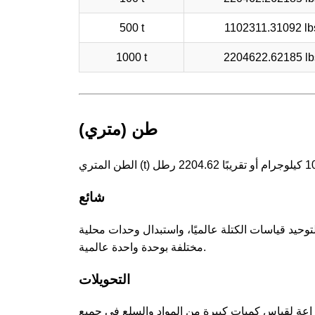
500 t
1102311.31092 lb
1000 t
2204622.62185 lb
طن (متري)
شائع
وحيد قياسات الكتلة عالميًا، واستبدال وحدات محلية
مختلفة بوحدة واحدة عالمية.
التحويلات
عة لقياس كميات كبيرة من المواد والسلع في جميع