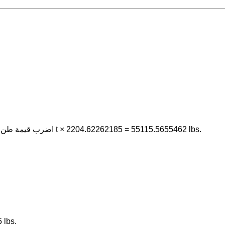
اضرب قيمة طن (متري) في 2204.62262185. على سبيل المثال، 25 t × 2204.62262185 = 55115.5655462 lbs.
طن (متري) ه