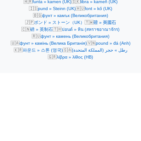
🇭🇷
🇸🇰
funta » kamen (UK)
libra » kameň (UK)
🇮🇸
🇭🇺
pund » Steinn (UK)
font » kő (UK)
🇧🇬
фунт » камък (Великобритания)
🇯🇵
🇹🇼
ポンド » ストーン（UK）
磅 » 英國石
🇨🇳
🇹🇭
磅 » 英制石
ปอนด์ » หิน (สหราชอาณาจักร)
🇷🇺
фунт » камень (Великобритания)
🇺🇦
🇻🇳
фунт » камінь (Велика Британія)
pound » đá (Anh)
🇰🇷
🇸🇦
رطل » حجر (المملكة المتحدة)
파운드 » 스톤 (영국)
🇬🇷
λίβρα » λίθος (ΗΒ)