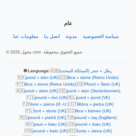
عام
سياسة الخصوصية
مدونة
اتصل بنا
معلومات عنا
© 2026 محول.com. جميع الحقوق محفوظة.
🇬🇧
رطل » حجر (المملكة المتحدة)
🌐 Language:
🇩🇰
🇪🇸
pund » sten (UK)
libra » stone (Reino Unido)
🇵🇹
🇩🇪
libra » stone (Reino Unido)
Pfund » Stein (UK)
🇳🇴
🇸🇪
pund » stein (UK)
pund » sten (Storbritannien)
🇫🇮
🇳🇱
pound » kivi (UK)
pond » pond (VK)
🇫🇷
🇮🇹
livre » pierre (R.-U.)
libbra » pietra (UK)
🇵🇱
🇨🇿
funt » stone (UK)
libra » kámen (UK)
🇷🇴
🇹🇷
pound » piatră (UK)
pound » taş (İngiltere)
🇲🇾
🇮🇩
paun » batu (UK)
pound » batu (UK)
🇵🇭
🇷🇸
pound » bato (UK)
funta » stena (UK)