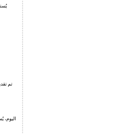
يُست
اليوم، ي