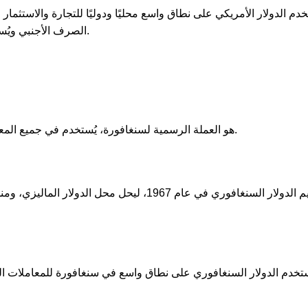
خدم الدولار الأمريكي على نطاق واسع محليًا ودوليًا للتجارة والاستثمار
الصرف الأجنبي ويُستخدم كعملة قياسية في العديد من المعاملات الدولية.
الدولار السنغافوري (SGD) هو العملة الرسمية لسنغافورة، يُستخدم في جميع المعاملات المالية داخل البلاد.
تم تقديم الدولار السنغافوري في عام 1967، ليحل 
ُستخدم الدولار السنغافوري على نطاق واسع في سنغافورة للمعاملات اليو