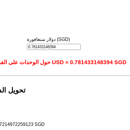
دولار سنغافورة (SGD)
حول الوحدات على الفور باستخدام أداتنا المتقدمة عبر الإنترنت.: 1 USD = 0.781433148394 SGD
تحويل الد
1.7214972259123 SGD