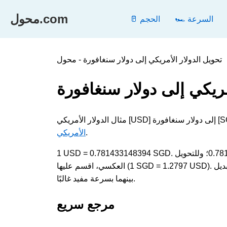
محول.com
🏎️ السرعة
🥛 الحجم
مريكي إلى دولار سنغافورة
.
الأمريكي
1 USD = 0.781433148394 SGD. لتحويل الدولار الأمريكي إلى دولار سنغافورة، اضرب القيمة في 0.781433148394؛ وللتحويل
العكسي، اقسم عليها (1 SGD = 1.2797 USD). تقيس كلتا الوحدتين العملة وتظهران في الحسابات اليومية والفنية، لذا فإن التبديل
بينهما بسرعة مفيد غالبًا.
مرجع سريع