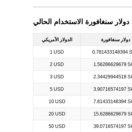
 دولار سنغافورة الاستخدام الحالي
دولار سنغافورة
الدولار الأمريكي
1 USD
0.781433148394 
2 USD
1.56286629679 
3 USD
2.34429944518 
5 USD
3.90716574197 
10 USD
7.81433148394 
20 USD
15.6286629679 
50 USD
39.0716574197 