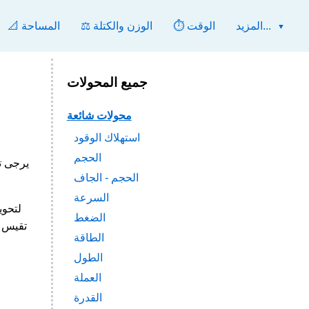
المزيد...
⏱️ الوقت
⚖️ الوزن والكتلة
📐 المساحة
جميع المحولات
محولات شائعة
استهلاك الوقود
الحجم
مثال الدولار الأمريك
الحجم - الجاف
السرعة
الضغط
الطاقة
الطول
العملة
القدرة