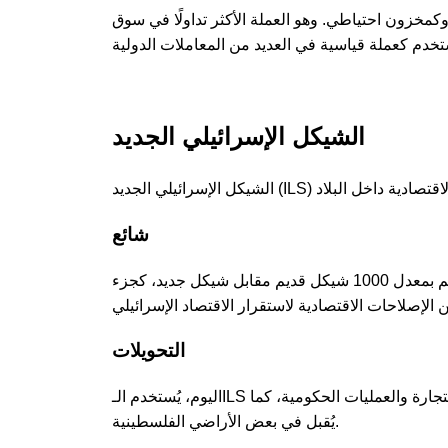
 وكمخزون احتياطي. وهو العملة الأكثر تداولًا في سوق
الشيكل الإسرائيلي الجديد
شائع
تم تقديم الشيكل الإسرائيلي الجديد في عام 1985، ليحل محل الشيكل القديم بمعدل 1000 شيكل قديم مقابل شيكل جديد، كجزء
التحويلات
اليوم، يُستخدم الـILS على نطاق واسع في إسرائيل لجميع المعاملات المالية، بما في ذلك البنوك والتجارة والعمليات الحكومية، كما
يُقبل في بعض الأراضي الفلسطينية.