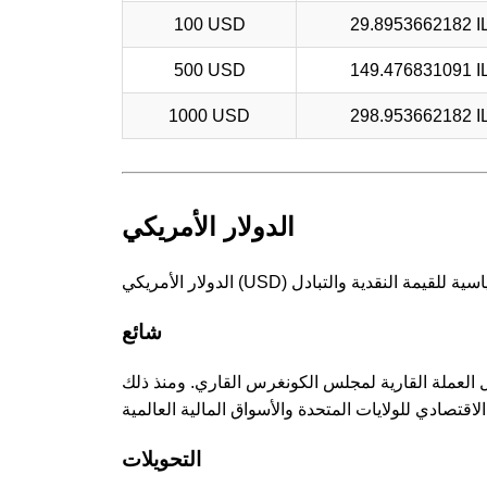
100 USD
29.8953662182 I
500 USD
149.476831091 I
1000 USD
298.953662182 I
الدولار الأمريكي
شائع
انون العملات، ليحل محل العملة القارية لمجلس الكونغرس القاري. ومنذ ذلك
التحويلات