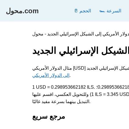
محول.com
🏎️ السرعة
🥛 الحجم
الشيكل الإسرائيلي الجديد
.
إلى الدولار الأمريكي
1 USD = 0.298953662182 ILS. لتحويل الدولار الأمريكي إلى الشيكل الإسرائيلي الجديد، اضرب القيمة في 0.298953662182؛
وللتحويل العكسي، اقسم عليها (1 ILS = 3.345 USD). تقيس كلتا الوحدتين العملة وتظهران في الحسابات اليومية والفنية، لذا فإن
التبديل بينهما بسرعة مفيد غالبًا.
مرجع سريع