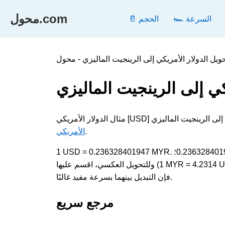
محول.com
🏎️ السرعة
🥛 الحجم
كي إلى الرينجيت الماليزي
.
الأمريكي
1 USD = 0.236328401947 MYR. لتحويل الدولار الأمريكي إلى الرينجيت الماليزي، اضرب القيمة في 0.236328401947؛
وللتحويل العكسي، اقسم عليها (1 MYR = 4.2314 USD). تقيس كلتا الوحدتين العملة وتظهران في الحسابات اليومية والفنية، لذا
فإن التبديل بينهما بسرعة مفيد غالبًا.
مرجع سريع