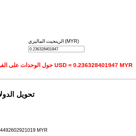
الرينجيت الماليزي (MYR)
حول الوحدات على الفور باستخدام أداتنا المتقدمة عبر الإنترنت.: 1 USD = 0.236328401947 MYR
تحويل الدولا
.54492602921019 MYR