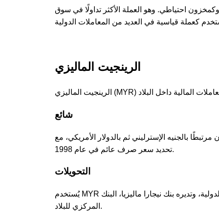
 وكمخزون احتياطي. وهو العملة الأكثر تداولًا في سوق
الرينجيت الماليزي
شائع
. في البداية كان مرتبطًا بالجنيه الإسترليني ثم بالدولار الأمريكي، مع
تحديد سعر صرف عائم في عام 1998.
التحويلات
يُستخدم MYR على نطاق واسع في ماليزيا للمعاملات اليومية والخدمات المصرفية والتجارة الدولية، وتديره بنك نيجارا ماليزيا، البنك
المركزي للبلاد.