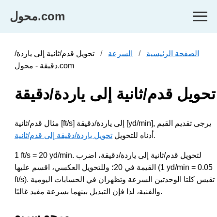
محول.com
الصفحة الرئيسية
السرعة
تحويل قدم/ثانية إلى ياردة/
دقيقة - محول.com
تحويل قدم/ثانية إلى ياردة/دقيقة
مثال قدم/ثانية [ft/s] إلى ياردة/دقيقة [yd/min], يرجى تقديم القيم
.
أدناه للتحويل
تحويل ياردة/دقيقة إلى قدم/ثانية
1 ft/s = 20 yd/min. لتحويل قدم/ثانية إلى ياردة/دقيقة، اضرب
القيمة في 20؛ وللتحويل العكسي، اقسم عليها (1 yd/min = 0.05
ft/s). تقيس كلتا الوحدتين السرعة وتظهران في الحسابات اليومية
والفنية، لذا فإن التبديل بينهما بسرعة مفيد غالبًا.
مرجع سريع