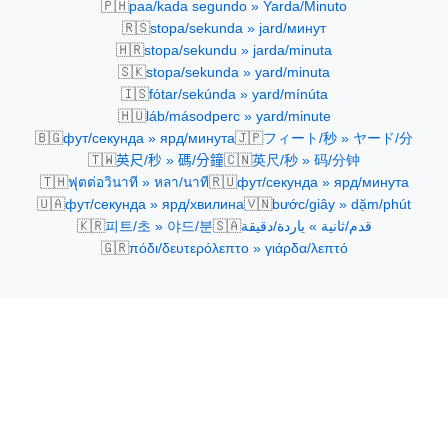
🇵🇭
paa/kada segundo » Yarda/Minuto
🇷🇸
stopa/sekunda » jard/минут
🇭🇷
stopa/sekundu » jarda/minuta
🇸🇰
stopa/sekunda » yard/minuta
🇮🇸
fótar/sekúnda » yard/mínúta
🇭🇺
láb/másodperc » yard/minute
🇧🇬
🇯🇵
фут/секунда » ярд/минута
フィート/秒 » ヤード/分
🇹🇼
🇨🇳
英尺/秒 » 碼/分鐘
英尺/秒 » 码/分钟
🇹🇭
🇷🇺
ฟุตต่อวินาที » หลา/นาที
фут/секунда » ярд/минута
🇺🇦
🇻🇳
фут/секунда » ярд/хвилина
bước/giây » dặm/phút
🇰🇷
🇸🇦
قدم/ثانية » ياردة/دقيقة
피트/초 » 야드/분
🇬🇷
πόδι/δευτερόλεπτο » γιάρδα/λεπτό