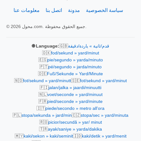
سياسة الخصوصية
مدونة
اتصل بنا
معلومات عنا
© 2026 محول.com. جميع الحقوق محفوظة.
🇬🇧
قدم/ثانية » ياردة/دقيقة
🌐 Language:
🇩🇰
fod/sekund » yard/minut
🇪🇸
pie/segundo » yarda/minuto
🇵🇹
pé/segundo » jarda/minuto
🇩🇪
Fuß/Sekunde » Yard/Minute
🇳🇴
🇸🇪
fot/sekund » yard/minutt
fot/sekund » yard/minut
🇫🇮
jalan/jalka » jaardi/minuutti
🇳🇱
voet/seconde » yard/minuut
🇫🇷
pied/seconde » yard/minute
🇮🇹
piede/secondo » metro all'ora
🇵🇱
🇨🇿
stopa/sekunda » jard/min
stopa/sec » yard/minuta
🇷🇴
picior/secundă » yar/ minut
🇹🇷
ayak/saniye » yarda/dakika
🇲🇾
🇮🇩
kaki/sekon » kaki/seminit
kaki/detik » yard/menit