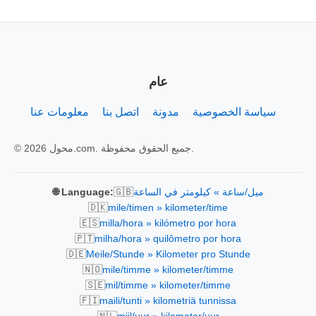
عام
سياسة الخصوصية
مدونة
اتصل بنا
معلومات عنا
© 2026 محول.com. جميع الحقوق محفوظة.
🇬🇧
ميل/ساعة » كيلومتر في الساعة
🌐 Language:
🇩🇰
mile/timen » kilometer/time
🇪🇸
milla/hora » kilómetro por hora
🇵🇹
milha/hora » quilômetro por hora
🇩🇪
Meile/Stunde » Kilometer pro Stunde
🇳🇴
mile/timme » kilometer/timme
🇸🇪
mil/timme » kilometer/timme
🇫🇮
maili/tunti » kilometriä tunnissa
🇳🇱