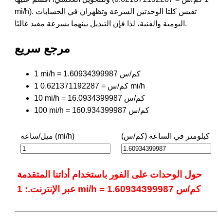
mi/h). تقيس كلتا الوحدتين السرعة وتظهران في الحسابات
اليومية والفنية، لذا فإن التبديل بينهما بسرعة مفيد غالبًا.
مرجع سريع
1 mi/h = 1.60934399987 كم/س
1 كم/س = 0.621371192287 mi/h
10 mi/h = 16.0934399987 كم/س
100 mi/h = 160.934399987 كم/س
كيلومتر في الساعة (كم/س)
ميل/ساعة (mi/h)
حول الوحدات على الفور باستخدام أداتنا المتقدمة
عبر الإنترنت.: 1 mi/h = 1.60934399987 كم/س