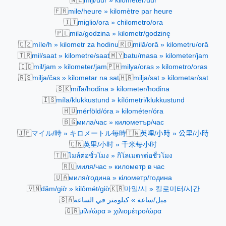
mijl/uur » kilometer/uur
🇫🇷
mile/heure » kilomètre par heure
🇮🇹
miglio/ora » chilometro/ora
🇵🇱
mila/godzina » kilometr/godzinę
🇨🇿
🇷🇴
míle/h » kilometr za hodinu
milă/oră » kilometru/oră
🇹🇷
🇲🇾
mil/saat » kilometre/saat
batu/masa » kilometer/jam
🇮🇩
🇵🇭
mil/jam » kilometer/jam
milya/oras » kilometro/oras
🇷🇸
🇭🇷
milja/čas » kilometar na sat
milja/sat » kilometar/sat
🇸🇰
míľa/hodina » kilometer/hodina
🇮🇸
míla/klukkustund » kílómetri/klukkustund
🇭🇺
mérföld/óra » kilométer/óra
🇧🇬
мила/час » километър/час
🇯🇵
🇹🇼
マイル/時 » キロメートル毎時
英哩/小時 » 公里/小時
🇨🇳
英里/小时 » 千米每小时
🇹🇭
ไมล์ต่อชั่วโมง » กิโลเมตรต่อชั่วโมง
🇷🇺
миля/час » километр в час
🇺🇦
миля/година » кілометр/година
🇻🇳
🇰🇷
dặm/giờ » kilômét/giờ
마일/시 » 킬로미터/시간
🇸🇦
ميل/ساعة » كيلومتر في الساعة
🇬🇷
μίλι/ώρα » χιλιομέτρο/ώρα