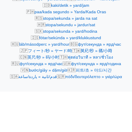
🇮🇩
kaki/detik » yard/jam
🇵🇭
paa/kada segundo » Yarda/Kada Oras
🇷🇸
stopa/sekunda » jarda na sat
🇭🇷
stopa/sekundu » jardur/sat
🇸🇰
stopa/sekunda » yard/hodina
🇮🇸
fótar/sekúnda » yard/klukkustund
🇭🇺
🇧🇬
láb/másodperc » yard/hour
фут/секунда » ярд/час
🇯🇵
🇹🇼
フィート/秒 » ヤード/時
英尺/秒 » 碼/小時
🇨🇳
🇹🇭
英尺/秒 » 码/小时
ฟุตต่อวินาที » หลา/ชั่วโมง
🇷🇺
🇺🇦
фут/секунда » ярд/час
фут/секунда » ярд/година
🇻🇳
🇰🇷
bước/giây » dặm/giờ
피트/초 » 야드/시간
🇸🇦
🇬🇷
πόδι/δευτερόλεπτο » γιάρ/ώρα
قدم/ثانية » ياردة/ساعة