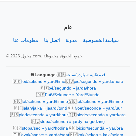
عام
سياسة الخصوصية
مدونة
اتصل بنا
معلومات عنا
© 2026 محول.com. جميع الحقوق محفوظة.
🇬🇧
قدم/ثانية » ياردة/ساعة
🌐 Language:
🇩🇰
🇪🇸
fod/sekund » yard/time
pie/segundo » yarda/hora
🇵🇹
pé/segundo » jarda/hora
🇩🇪
Fuß/Sekunde » Yard/Stunde
🇳🇴
🇸🇪
fot/sekund » yard/timme
fot/sekund » yard/timme
🇫🇮
🇳🇱
jalan/jalka » jaardi/tunti
voet/seconde » yard/uur
🇫🇷
🇮🇹
pied/seconde » yard/hour
piede/secondo » yard/ora
🇵🇱
stopa/sekunda » jardy na godzinę
🇨🇿
🇷🇴
stopa/sec » yard/hodina
picior/secundă » yar/oră
🇹🇷
🇲🇾
ayak/saniye » yarda/saat
kaki/sekon » kaki/sejam