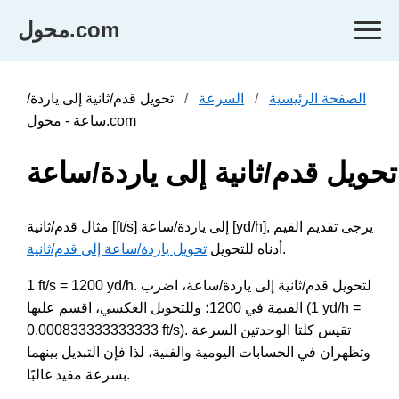
محول.com
الصفحة الرئيسية
السرعة
تحويل قدم/ثانية إلى ياردة/
ساعة - محول.com
تحويل قدم/ثانية إلى ياردة/ساعة
مثال قدم/ثانية [ft/s] إلى ياردة/ساعة [yd/h], يرجى تقديم القيم
.
أدناه للتحويل
تحويل ياردة/ساعة إلى قدم/ثانية
1 ft/s = 1200 yd/h. لتحويل قدم/ثانية إلى ياردة/ساعة، اضرب
القيمة في 1200؛ وللتحويل العكسي، اقسم عليها (1 yd/h =
0.000833333333333 ft/s). تقيس كلتا الوحدتين السرعة
وتظهران في الحسابات اليومية والفنية، لذا فإن التبديل بينهما
بسرعة مفيد غالبًا.