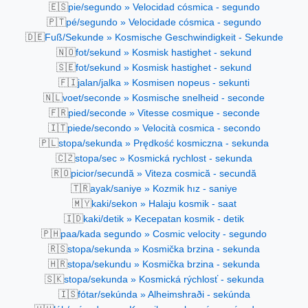
🇪🇸
pie/segundo » Velocidad cósmica - segundo
🇵🇹
pé/segundo » Velocidade cósmica - segundo
🇩🇪
Fuß/Sekunde » Kosmische Geschwindigkeit - Sekunde
🇳🇴
fot/sekund » Kosmisk hastighet - sekund
🇸🇪
fot/sekund » Kosmisk hastighet - sekund
🇫🇮
jalan/jalka » Kosmisen nopeus - sekunti
🇳🇱
voet/seconde » Kosmische snelheid - seconde
🇫🇷
pied/seconde » Vitesse cosmique - seconde
🇮🇹
piede/secondo » Velocità cosmica - secondo
🇵🇱
stopa/sekunda » Prędkość kosmiczna - sekunda
🇨🇿
stopa/sec » Kosmická rychlost - sekunda
🇷🇴
picior/secundă » Viteza cosmică - secundă
🇹🇷
ayak/saniye » Kozmik hız - saniye
🇲🇾
kaki/sekon » Halaju kosmik - saat
🇮🇩
kaki/detik » Kecepatan kosmik - detik
🇵🇭
paa/kada segundo » Cosmic velocity - segundo
🇷🇸
stopa/sekunda » Kosmička brzina - sekunda
🇭🇷
stopa/sekundu » Kosmička brzina - sekunda
🇸🇰
stopa/sekunda » Kosmická rýchlosť - sekunda
🇮🇸
fótar/sekúnda » Alheimshraði - sekúnda