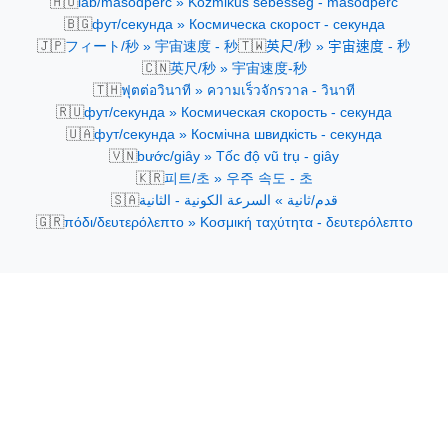
🇭🇺
láb/másodperc » Kozmikus sebesség - másodperc
🇧🇬
фут/секунда » Космическа скорост - секунда
🇯🇵
🇹🇼
フィート/秒 » 宇宙速度 - 秒
英尺/秒 » 宇宙速度 - 秒
🇨🇳
英尺/秒 » 宇宙速度-秒
🇹🇭
ฟุตต่อวินาที » ความเร็วจักรวาล - วินาที
🇷🇺
фут/секунда » Космическая скорость - секунда
🇺🇦
фут/секунда » Космічна швидкість - секунда
🇻🇳
bước/giây » Tốc độ vũ trụ - giây
🇰🇷
피트/초 » 우주 속도 - 초
🇸🇦
قدم/ثانية » السرعة الكونية - الثانية
🇬🇷
πόδι/δευτερόλεπτο » Κοσμική ταχύτητα - δευτερόλεπτο