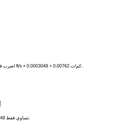
1 قدم/ثانية (
اضرب قيمة قدم/ثانية في 0.0003048. على سبيل المثال، 25 ft/s × 0.0003048 = 0.00762 كم/ث.
أ
كيلومتر/ثانية هي الوحدة الأكبر: 1 ft/s تساوي فقط 0.0003048 كم/ث.