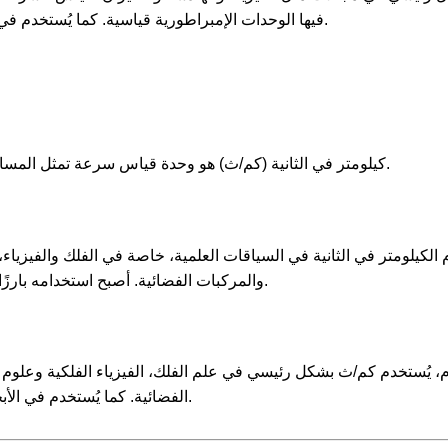
فيها الوحدات الإمبراطورية قياسية. كما يُستخدم في الرياضة ومعايير السلامة المتعلقة بقياسات السرعة.
كيلومتر في الثانية (كم/ث) هو وحدة قياس سرعة تمثل المسافة التي يقطعها جسم بسرعة معينة خلال ثانية واحدة.
الكيلومتر في الثانية في السياقات العلمية، خاصة في الفلك والفيزي
والمركبات الفضائية. أصبح استخدامه بارزًا مع تطور تقنيات القياس الدقيقة في القرن العشرين.
م، يُستخدم كم/ث بشكل رئيسي في علم الفلك، الفيزياء الفلكية وعل
الفضائية. كما يُستخدم في الأبحاث العلمية التي تتعلق بالظواهر ذات السرعة العالية.