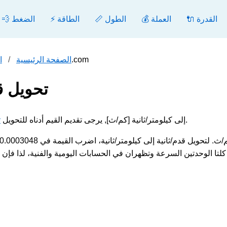
🔌 القدرة
💰 العملة
📏 الطول
⚡ الطاقة
💨 الضغط
تحويل قدم/ثانية إلى كيلومتر/ثانية - محول.com
الصفحة الرئيسية
ا
تحويل قد
.
مثال قدم/ثانية [ft/s] إلى كيلومتر/ثانية [كم/ث], يرجى تقديم القيم أدناه للتحويل
ت