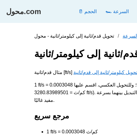
محول.com
🏎️ السرعة
🥛 الحجم
لسرعة
م/ثانية إلى كيلومتر/ثانية
حويل كيلومتر/ثانية إلى قدم/ثانية
1 ft/s = 0.0003048 كم/ث. لتحويل قدم/ثانية إلى كيلومتر/ثانية، اضرب القيمة في 0.0003048؛ وللتحويل العكسي، اقسم عليها (1
كم/ث = 3280.83989501 ft/s). تقيس كلتا الوحدتين السرعة وتظهران في الحسابات اليومية والفنية، لذا فإن التبديل بينهما بسرعة
مفيد غالبًا.
مرجع سريع
1 ft/s = 0.0003048 كم/ث