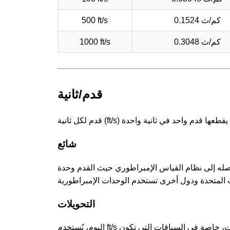
0.1524 كم/ث
500 ft/s
0.3048 كم/ث
1000 ft/s
قدم/ثانية
شائع
د أصله إلى نظام القياس الإمبراطوري حيث القدم وحدة
التحويلات
اليوم، يُستخدم ft/s بشكل رئيسي في مجالات مثل الفيزياء والهندسة والطيران لقياس السرعات، خاصة في السياقات التي تكون