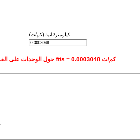
كيلومتر/ثانية (كم/ث)
حول الوحدات على الفور باستخدام أداتنا المتقدمة عبر الإنترنت.: 1 ft/s = 0.0003048 كم/ث
15