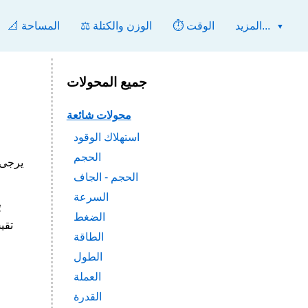
المزيد...
⏱️ الوقت
⚖️ الوزن والكتلة
📐 المساحة
جميع المحولات
محولات شائعة
استهلاك الوقود
الحجم
مثال قدم/ثانية 
الحجم - الجاف
السرعة
الضغط
الطاقة
الطول
العملة
القدرة