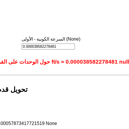
السرعة الكونية - الأولى (None)
حول الوحدات على الفور باستخدام أداتنا المتقدمة عبر الإنترنت.: 1 ft/s = 0.000038582278481 null
تحويل قدم/
 0.00057873417721519 None