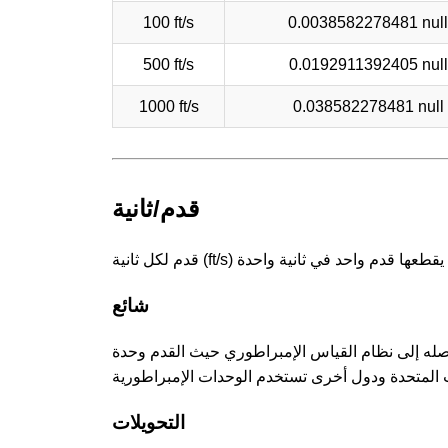
100 ft/s
0.0038582278481 null
500 ft/s
0.0192911392405 null
1000 ft/s
0.038582278481 null
قدم/ثانية
شائع
د أصله إلى نظام القياس الإمبراطوري حيث القدم وحدة
التحويلات