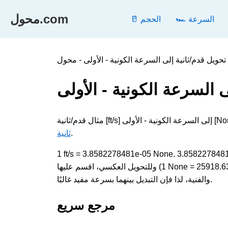
محول.com
🏎️ السرعة
🥛 الحجم
 السرعة الكونية - الأولى
.
ثانية
1 ft/s = 3.8582278481e-05 None. لتحويل قدم/ثانية إلى السرعة الكونية - الأولى، اضرب القيمة في 3.8582278481e-05؛
وللتحويل العكسي، اقسم عليها (1 None = 25918.6351706 ft/s). تقيس كلتا الوحدتين السرعة وتظهران في الحسابات اليومية
والفنية، لذا فإن التبديل بينهما بسرعة مفيد غالبًا.
مرجع سريع