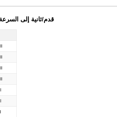
قدم/ثانية إلى السرعة 
ll
ll
ll
ll
l
l
l