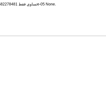
السرعة الكونية - الأولى هي الوحدة الأكبر: 1 ft/s تساوي فقط 3.8582278481e-05 None.