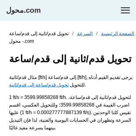
محول.com
الصفحة الرئيسية
السرعة
تحويل قدم/ثانية إلى قدم/ساعة
- محول.com
تحويل قدم/ثانية إلى قدم/ساعة
مثال قدم/ثانية [ft/s] إلى قدم/ساعة [ft/h], يرجى تقديم القيم أدناه
.
للتحويل
تحويل قدم/ساعة إلى قدم/ثانية
1 ft/s = 3599.99858268 ft/h. لتحويل قدم/ثانية إلى قدم/ساعة،
اضرب القيمة في 3599.99858268؛ وللتحويل العكسي، اقسم
عليها (1 ft/h = 0.000277777887139 ft/s). تقيس كلتا الوحدتين
السرعة وتظهران في الحسابات اليومية والفنية، لذا فإن التبديل
بينهما بسرعة مفيد غالبًا.