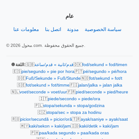
عام
سياسة الخصوصية
مدونة
اتصل بنا
معلومات عنا
© 2026 محول.com. جميع الحقوق محفوظة.
🇬🇧
🇩🇰
fod/sekund » fod/timen
قدم/ثانية » قدم/ساعة
🌐 اللغة:
🇪🇸
🇵🇹
pie/segundo » pie por hora
pé/segundo » pé/hora
🇩🇪
🇳🇴
Fuß/Sekunde » Fuß/Stunde
fot/sekund » fot/t
🇸🇪
🇫🇮
fot/sekund » fot/timme
jalan/jalka » jalan jalka
🇳🇱
🇫🇷
voet/seconde » voet/uur
pied/seconde » pied/heure
🇮🇹
piede/secondo » piede/ora
🇵🇱
stopa/sekunda » stopa/godzina
🇨🇿
stopa/sec » stopa za hodinu
🇷🇴
🇹🇷
picior/secundă » picior/oră
ayak/saniye » ayak/saat
🇲🇾
🇮🇩
kaki/sekon » kaki/jam
kaki/detik » kaki/jam
🇵🇭
paa/kada segundo » paa/kada oras