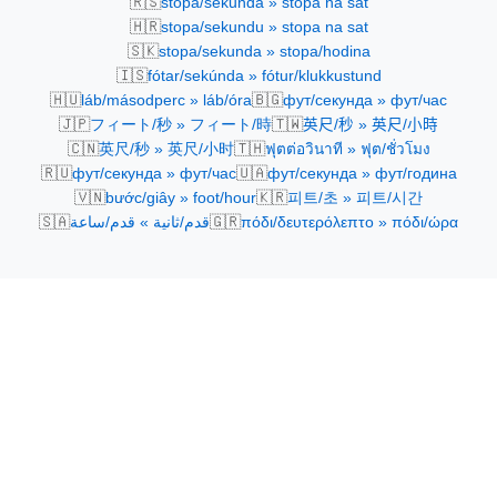
🇷🇸
stopa/sekunda » stopa na sat
🇭🇷
stopa/sekundu » stopa na sat
🇸🇰
stopa/sekunda » stopa/hodina
🇮🇸
fótar/sekúnda » fótur/klukkustund
🇭🇺
🇧🇬
láb/másodperc » láb/óra
фут/секунда » фут/час
🇯🇵
🇹🇼
フィート/秒 » フィート/時
英尺/秒 » 英尺/小時
🇨🇳
🇹🇭
英尺/秒 » 英尺/小时
ฟุตต่อวินาที » ฟุต/ชั่วโมง
🇷🇺
🇺🇦
фут/секунда » фут/час
фут/секунда » фут/година
🇻🇳
🇰🇷
bước/giây » foot/hour
피트/초 » 피트/시간
🇸🇦
🇬🇷
πόδι/δευτερόλεπτο » πόδι/ώρα
قدم/ثانية » قدم/ساعة