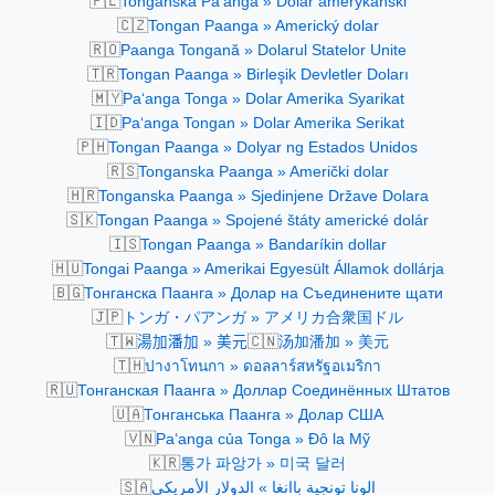
🇵🇱
Tongańska Paʻanga » Dolar amerykański
🇨🇿
Tongan Paanga » Americký dolar
🇷🇴
Paanga Tongană » Dolarul Statelor Unite
🇹🇷
Tongan Paanga » Birleşik Devletler Doları
🇲🇾
Paʻanga Tonga » Dolar Amerika Syarikat
🇮🇩
Paʻanga Tongan » Dolar Amerika Serikat
🇵🇭
Tongan Paanga » Dolyar ng Estados Unidos
🇷🇸
Tonganska Paanga » Američki dolar
🇭🇷
Tonganska Paanga » Sjedinjene Države Dolara
🇸🇰
Tongan Paanga » Spojené štáty americké dolár
🇮🇸
Tongan Paanga » Bandaríkin dollar
🇭🇺
Tongai Paanga » Amerikai Egyesült Államok dollárja
🇧🇬
Тонганска Паанга » Долар на Съединените щати
🇯🇵
トンガ・パアンガ » アメリカ合衆国ドル
🇹🇼
🇨🇳
湯加潘加 » 美元
汤加潘加 » 美元
🇹🇭
ปางาโทนกา » ดอลลาร์สหรัฐอเมริกา
🇷🇺
Тонганская Паанга » Доллар Соединённых Штатов
🇺🇦
Тонганська Паанга » Долар США
🇻🇳
Paʻanga của Tonga » Đô la Mỹ
🇰🇷
통가 파앙가 » 미국 달러
🇸🇦
الونا تونجية باانغا » الدولار الأمريكي