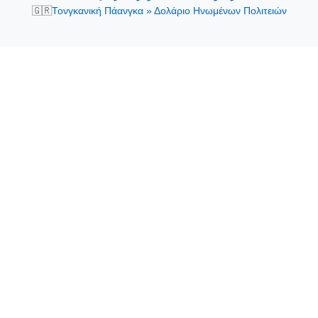
🇬🇷
Τονγκανική Πάανγκα » Δολάριο Ηνωμένων Πολιτειών