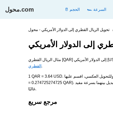
محول.com
🏎️ السرعة
🥛 الحجم
طري إلى الدولار الأمريكي
.
القطري
1 QAR = 3.64 USD. لتحويل الريال القطري إلى الدولار الأمريكي، اضرب القيمة في 3.64؛ وللتحويل العكسي، اقسم عليها (1 USD
= 0.274725274725 QAR). تقيس كلتا الوحدتين العملة وتظهران في الحسابات اليومية والفنية، لذا فإن التبديل بينهما بسرعة مفيد
غالبًا.
مرجع سريع