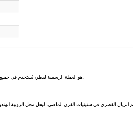
الريال القطري (QAR) هو العملة الرسمية لقطر، يُستخدم في جميع المعاملات المالية داخل البلاد.
م الريال القطري في ستينيات القرن الماضي، ليحل محل الروبية الهندي