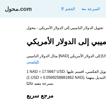
محول.com
🏎️ السرعة
🥛 الحجم
ميبي إلى الدولار الأمريكي
.
الناميبي
1 NAD = 17.5667 USD. لتحويل الدولار الناميبي إلى الدولار الأمريكي، اضرب القيمة في 17.5667؛ وللتحويل العكسي، اقسم عليها
(1 USD = 0.0569258881862 NAD). تقيس كلتا الوحدتين العملة وتظهران في الحسابات اليومية والفنية، لذا فإن التبديل بينهما
بسرعة مفيد غالبًا.
مرجع سريع