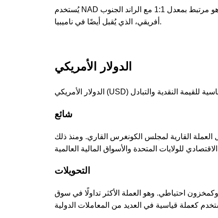
يُستخدم NAD على نطاق واسع في ناميبيا للمعاملات اليومية والخدمات المصرفية والتجارة، وهو مرتبط بمعدل 1:1 مع الراند الجنوب
أفريقي، الذي يُقبل أيضًا في ناميبيا.
الدولار الأمريكي
شائع
انون العملات، ليحل محل العملة القارية لمجلس الكونغرس القاري. ومنذ ذلك
التحويلات
 وكمخزون احتياطي. وهو العملة الأكثر تداولًا في سوق