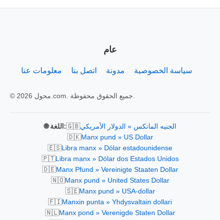
عام
سياسة الخصوصية
مدونة
اتصل بنا
معلومات عنا
© 2026 محول.com. جميع الحقوق محفوظة.
🇬🇧
الجنيه المانكس » الدولار الأمريكي
🌐 اللغة:
🇩🇰
Manx pund » US Dollar
🇪🇸
Libra manx » Dólar estadounidense
🇵🇹
Libra manx » Dólar dos Estados Unidos
🇩🇪
Manx Pfund » Vereinigte Staaten Dollar
🇳🇴
Manx pund » United States Dollar
🇸🇪
Manx pund » USA-dollar
🇫🇮
Manxin punta » Yhdysvaltain dollari
🇳🇱
Manx pond » Verenigde Staten Dollar