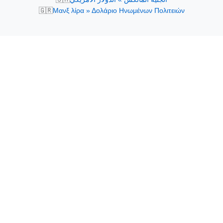
🇬🇷
Μανξ λίρα » Δολάριο Ηνωμένων Πολιτειών