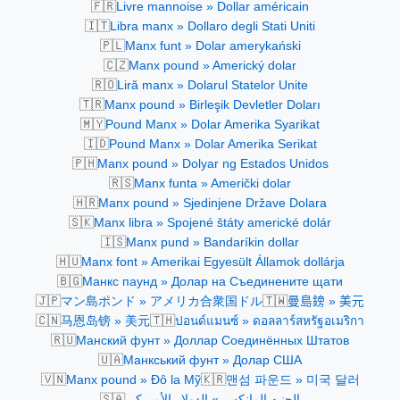
🇫🇷
Livre mannoise » Dollar américain
🇮🇹
Libra manx » Dollaro degli Stati Uniti
🇵🇱
Manx funt » Dolar amerykański
🇨🇿
Manx pound » Americký dolar
🇷🇴
Liră manx » Dolarul Statelor Unite
🇹🇷
Manx pound » Birleşik Devletler Doları
🇲🇾
Pound Manx » Dolar Amerika Syarikat
🇮🇩
Pound Manx » Dolar Amerika Serikat
🇵🇭
Manx pound » Dolyar ng Estados Unidos
🇷🇸
Manx funta » Američki dolar
🇭🇷
Manx pound » Sjedinjene Države Dolara
🇸🇰
Manx libra » Spojené štáty americké dolár
🇮🇸
Manx pund » Bandaríkin dollar
🇭🇺
Manx font » Amerikai Egyesült Államok dollárja
🇧🇬
Манкс паунд » Долар на Съединените щати
🇯🇵
🇹🇼
マン島ポンド » アメリカ合衆国ドル
曼島鎊 » 美元
🇨🇳
🇹🇭
马恩岛镑 » 美元
ปอนด์แมนซ์ » ดอลลาร์สหรัฐอเมริกา
🇷🇺
Манский фунт » Доллар Соединённых Штатов
🇺🇦
Манкський фунт » Долар США
🇻🇳
🇰🇷
Manx pound » Đô la Mỹ
맨섬 파운드 » 미국 달러
🇸🇦
الجنيه المانكس » الدولار الأمريكي