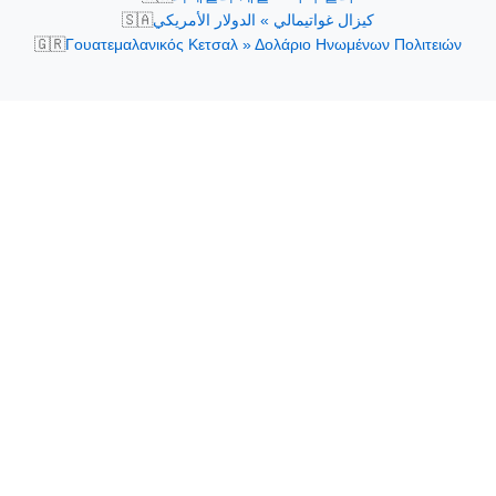
🇸🇦
كيزال غواتيمالي » الدولار الأمريكي
🇬🇷
Γουατεμαλανικός Κετσαλ » Δολάριο Ηνωμένων Πολιτειών