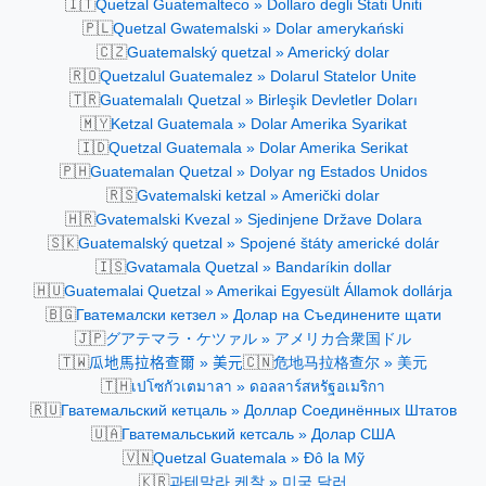
🇮🇹
Quetzal Guatemalteco » Dollaro degli Stati Uniti
🇵🇱
Quetzal Gwatemalski » Dolar amerykański
🇨🇿
Guatemalský quetzal » Americký dolar
🇷🇴
Quetzalul Guatemalez » Dolarul Statelor Unite
🇹🇷
Guatemalalı Quetzal » Birleşik Devletler Doları
🇲🇾
Ketzal Guatemala » Dolar Amerika Syarikat
🇮🇩
Quetzal Guatemala » Dolar Amerika Serikat
🇵🇭
Guatemalan Quetzal » Dolyar ng Estados Unidos
🇷🇸
Gvatemalski ketzal » Američki dolar
🇭🇷
Gvatemalski Kvezal » Sjedinjene Države Dolara
🇸🇰
Guatemalský quetzal » Spojené štáty americké dolár
🇮🇸
Gvatamala Quetzal » Bandaríkin dollar
🇭🇺
Guatemalai Quetzal » Amerikai Egyesült Államok dollárja
🇧🇬
Гватемалски кетзел » Долар на Съединените щати
🇯🇵
グアテマラ・ケツァル » アメリカ合衆国ドル
🇹🇼
🇨🇳
瓜地馬拉格查爾 » 美元
危地马拉格查尔 » 美元
🇹🇭
เปโซกัวเตมาลา » ดอลลาร์สหรัฐอเมริกา
🇷🇺
Гватемальский кетцаль » Доллар Соединённых Штатов
🇺🇦
Гватемальський кетсаль » Долар США
🇻🇳
Quetzal Guatemala » Đô la Mỹ
🇰🇷
과테말라 케찰 » 미국 달러