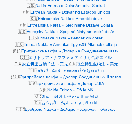
🇮🇩
Nakfa Eritrea » Dolar Amerika Serikat
🇵🇭
Eritrean Nakfa » Dolyar ng Estados Unidos
🇷🇸
Eritreanska Nakfa » Američki dolar
🇭🇷
Eritreanska Nakfa » Sjedinjene Države Dolara
🇸🇰
Eritrejský Nakfa » Spojené štáty americké dolár
🇮🇸
Eritreska Nakfa » Bandaríkin dollar
🇭🇺
Eritreai Nakfa » Amerikai Egyesült Államok dollárja
🇧🇬
Еритрейска накфа » Долар на Съединените щати
🇯🇵
エリトリア・ナフファ » アメリカ合衆国ドル
🇹🇼
🇨🇳
厄立特里亞納卡法 » 美元
厄立特里亚纳法 » 美元
🇹🇭
เอริเทรีย นัคฟา » ดอลลาร์สหรัฐอเมริกา
🇷🇺
Эритрейская накфа » Доллар Соединённых Штатов
🇺🇦
Еритрейський накфа » Долар США
🇻🇳
Nakfa Eritrea » Đô la Mỹ
🇰🇷
에리트레아 나프카 » 미국 달러
🇸🇦
النافة الإريترية » الدولار الأمريكي
🇬🇷
Ερυθραία Νάφκα » Δολάριο Ηνωμένων Πολιτειών