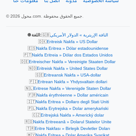
سياسة الخصوصية
مدونة
اتصل بنا
معلومات عنا
© 2026 محول.com. جميع الحقوق محفوظة.
🇬🇧
النافة الإريترية » الدولار الأمريكي
🌐 اللغة:
🇩🇰
Eritreisk Nakfa » US Dollar
🇪🇸
Nakfa Eritrea » Dólar estadounidense
🇵🇹
Nakfa Eritreia » Dólar dos Estados Unidos
🇩🇪
Eritreischer Nakfa » Vereinigte Staaten Dollar
🇳🇴
Eritreisk Nakfa » United States Dollar
🇸🇪
Eritreansk Nakfa » USA-dollar
🇫🇮
Eritrean Nakfa » Yhdysvaltain dollari
🇳🇱
Eritrese Nakfa » Verenigde Staten Dollar
🇫🇷
Nakfa érythréenne » Dollar américain
🇮🇹
Nakfa Eritrea » Dollaro degli Stati Uniti
🇵🇱
Nakfa Erytrejska » Dolar amerykański
🇨🇿
Eritrejská Nakfa » Americký dolar
🇷🇴
Nakfa Eritreeană » Dolarul Statelor Unite
🇹🇷
Eritre Nakfası » Birleşik Devletler Doları
🇲🇾
Nakfa Eritrea » Dolar Amerika Syarikat