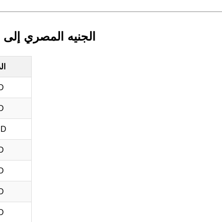
الجنيه المصري إلى ا
ال
D
D
SD
D
D
D
D