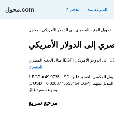
محول.com
🏎️ السرعة
🥛 الحجم
صري إلى الدولار الأمريكي
.
المصري
1 EGP = 49.0736 USD. لتحويل الجنيه المصري إلى الدولار الأمريكي، اضرب القيمة في 49.0736؛ وللتحويل العكسي، اقسم عليها
(1 USD = 0.0203775553454 EGP). تقيس كلتا الوحدتين العملة وتظهران في الحسابات اليومية والفنية، لذا فإن التبديل بينهما
بسرعة مفيد غالبًا.
مرجع سريع