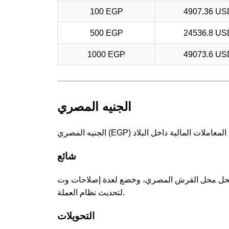
100 EGP
4907.36 US
500 EGP
24536.8 US
1000 EGP
49073.6 US
الجنيه المصري
شائع
م الجنيه المصري في عام 1898، ليحل محل القرش المصري، وخضع لعدة إصلاحات وت decimalization على مر السنين
لتحديث نظام العملة.
التحويلات