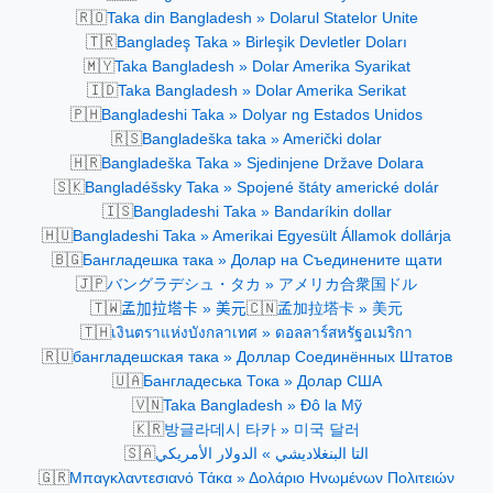
🇷🇴
Taka din Bangladesh » Dolarul Statelor Unite
🇹🇷
Bangladeş Taka » Birleşik Devletler Doları
🇲🇾
Taka Bangladesh » Dolar Amerika Syarikat
🇮🇩
Taka Bangladesh » Dolar Amerika Serikat
🇵🇭
Bangladeshi Taka » Dolyar ng Estados Unidos
🇷🇸
Bangladeška taka » Američki dolar
🇭🇷
Bangladeška Taka » Sjedinjene Države Dolara
🇸🇰
Bangladéšsky Taka » Spojené štáty americké dolár
🇮🇸
Bangladeshi Taka » Bandaríkin dollar
🇭🇺
Bangladeshi Taka » Amerikai Egyesült Államok dollárja
🇧🇬
Бангладешка така » Долар на Съединените щати
🇯🇵
バングラデシュ・タカ » アメリカ合衆国ドル
🇹🇼
🇨🇳
孟加拉塔卡 » 美元
孟加拉塔卡 » 美元
🇹🇭
เงินตราแห่งบังกลาเทศ » ดอลลาร์สหรัฐอเมริกา
🇷🇺
бангладешская така » Доллар Соединённых Штатов
🇺🇦
Бангладеська Тока » Долар США
🇻🇳
Taka Bangladesh » Đô la Mỹ
🇰🇷
방글라데시 타카 » 미국 달러
🇸🇦
التا البنغلاديشي » الدولار الأمريكي
🇬🇷
Μπαγκλαντεσιανό Τάκα » Δολάριο Ηνωμένων Πολιτειών