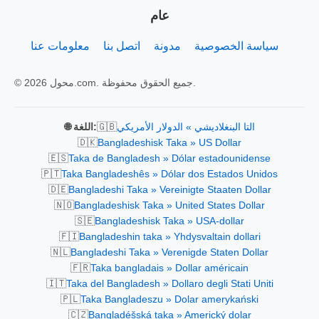
عام
سياسة الخصوصية
مدونة
اتصل بنا
معلومات عنا
© 2026 محول.com. جميع الحقوق محفوظة.
🇬🇧
التا البنغلاديشي » الدولار الأمريكي
🌐 اللغة:
🇩🇰
Bangladeshisk Taka » US Dollar
🇪🇸
Taka de Bangladesh » Dólar estadounidense
🇵🇹
Taka Bangladeshês » Dólar dos Estados Unidos
🇩🇪
Bangladeshi Taka » Vereinigte Staaten Dollar
🇳🇴
Bangladeshisk Taka » United States Dollar
🇸🇪
Bangladeshisk Taka » USA-dollar
🇫🇮
Bangladeshin taka » Yhdysvaltain dollari
🇳🇱
Bangladeshi Taka » Verenigde Staten Dollar
🇫🇷
Taka bangladais » Dollar américain
🇮🇹
Taka del Bangladesh » Dollaro degli Stati Uniti
🇵🇱
Taka Bangladeszu » Dolar amerykański
🇨🇿
Bangladéšská taka » Americký dolar