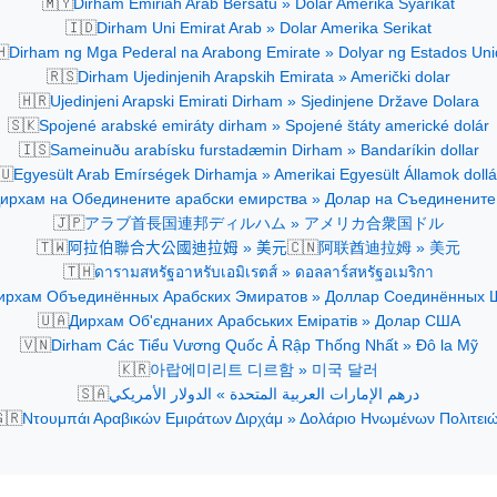
🇲🇾
Dirham Emiriah Arab Bersatu » Dolar Amerika Syarikat
🇮🇩
Dirham Uni Emirat Arab » Dolar Amerika Serikat
🇭
Dirham ng Mga Pederal na Arabong Emirate » Dolyar ng Estados Uni
🇷🇸
Dirham Ujedinjenih Arapskih Emirata » Američki dolar
🇭🇷
Ujedinjeni Arapski Emirati Dirham » Sjedinjene Države Dolara
🇸🇰
Spojené arabské emiráty dirham » Spojené štáty americké dolár
🇮🇸
Sameinuðu arabísku furstadæmin Dirham » Bandaríkin dollar
🇺
Egyesült Arab Emírségek Dirhamja » Amerikai Egyesült Államok dollá
ирхам на Обединените арабски емирства » Долар на Съединените
🇯🇵
アラブ首長国連邦ディルハム » アメリカ合衆国ドル
🇹🇼
🇨🇳
阿拉伯聯合大公國迪拉姆 » 美元
阿联酋迪拉姆 » 美元
🇹🇭
ดารามสหรัฐอาหรับเอมิเรตส์ » ดอลลาร์สหรัฐอเมริกา
ирхам Объединённых Арабских Эмиратов » Доллар Соединённых 
🇺🇦
Дирхам Об'єднаних Арабських Еміратів » Долар США
🇻🇳
Dirham Các Tiểu Vương Quốc Ả Rập Thống Nhất » Đô la Mỹ
🇰🇷
아랍에미리트 디르함 » 미국 달러
🇸🇦
درهم الإمارات العربية المتحدة » الدولار الأمريكي
🇷
Ντουμπάι Αραβικών Εμιράτων Διρχάμ » Δολάριο Ηνωμένων Πολιτει