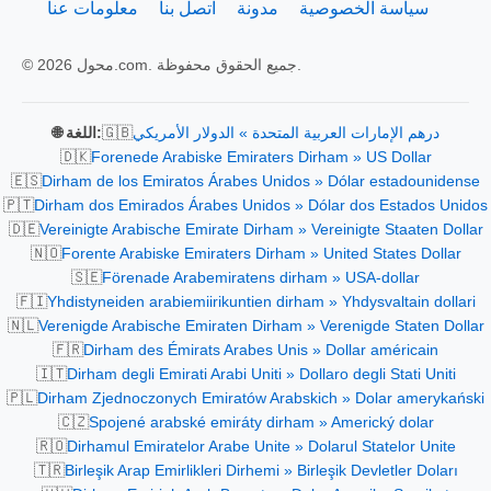
سياسة الخصوصية
مدونة
اتصل بنا
معلومات عنا
© 2026 محول.com. جميع الحقوق محفوظة.
🇬🇧
درهم الإمارات العربية المتحدة » الدولار الأمريكي
🌐 اللغة:
🇩🇰
Forenede Arabiske Emiraters Dirham » US Dollar
🇪🇸
Dirham de los Emiratos Árabes Unidos » Dólar estadounidense
🇵🇹
Dirham dos Emirados Árabes Unidos » Dólar dos Estados Unidos
🇩🇪
Vereinigte Arabische Emirate Dirham » Vereinigte Staaten Dollar
🇳🇴
Forente Arabiske Emiraters Dirham » United States Dollar
🇸🇪
Förenade Arabemiratens dirham » USA-dollar
🇫🇮
Yhdistyneiden arabiemiirikuntien dirham » Yhdysvaltain dollari
🇳🇱
Verenigde Arabische Emiraten Dirham » Verenigde Staten Dollar
🇫🇷
Dirham des Émirats Arabes Unis » Dollar américain
🇮🇹
Dirham degli Emirati Arabi Uniti » Dollaro degli Stati Uniti
🇵🇱
Dirham Zjednoczonych Emiratów Arabskich » Dolar amerykański
🇨🇿
Spojené arabské emiráty dirham » Americký dolar
🇷🇴
Dirhamul Emiratelor Arabe Unite » Dolarul Statelor Unite
🇹🇷
Birleşik Arap Emirlikleri Dirhemi » Birleşik Devletler Doları