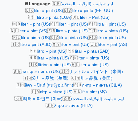
🇬🇧
ليتر » باينت (الولايات المتحدة)
🌐 Language:
🇩🇰
🇪🇸
liter » pint (US)
litro » pinta (EE. UU.)
🇵🇹
🇩🇪
litro » pinta (EUA)
liter » Pint (US)
🇳🇴
🇸🇪
🇫🇮
liter » pint (US)
liter » pint (US)
litra » pint (US)
🇳🇱
🇫🇷
🇮🇹
liter » pint (VS)
litre » pinte (US)
litro » pinta (US)
🇵🇱
🇨🇿
🇷🇴
litr » pinta (US)
litr » pinta (US)
litru » pint (US)
🇹🇷
🇲🇾
🇮🇩
litre » pint (ABD)
liter » pint (US)
liter » pint (AS)
🇵🇭
🇷🇸
litro » pint (US)
litar » pinta (SAD)
🇭🇷
🇸🇰
litar » pinta (US)
liter » pinta (US)
🇮🇸
🇭🇺
lítrinn » pint (US)
liter » pint (US)
🇧🇬
🇯🇵
литър » пинта (US)
リットル » パイント（米国）
🇹🇼
🇨🇳
公升 » 品脫（美國）
升 » 品脱（美国）
🇹🇭
🇷🇺
ลิตร » ปินต์ (สหรัฐอเมริกา)
литр » пинта (США)
🇺🇦
🇻🇳
літр » пінта (US)
lít » pint (Mỹ)
🇰🇷
🇸🇦
ليتر » باينت (الولايات المتحدة)
리터 » 파인트 (미국)
🇬🇷
λίτρο » πίντα (ΗΠΑ)