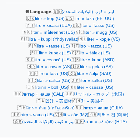
🇬🇧
ليتر » كوب (الولايات المتحدة)
🌐 Language:
🇩🇰
🇪🇸
liter » kop (US)
litro » taza (EE. UU.)
🇵🇹
🇩🇪
litro » xícara (EUA)
liter » Tasse (US)
🇳🇴
🇸🇪
liter » måleenhet (US)
liter » mugg (US)
🇫🇮
🇳🇱
litra » kuppi (Yhdysvallat)
liter » kopje (VS)
🇫🇷
🇮🇹
litre » tasse (US)
litro » tazza (US)
🇵🇱
🇨🇿
litr » kubek (US)
litr » šálek (US)
🇷🇴
🇹🇷
litru » ceașcă (US)
litre » kupa (ABD)
🇲🇾
🇮🇩
liter » cawan (AS)
liter » gelas (AS)
🇵🇭
🇷🇸
litro » tasa (US)
litar » šolja (SAD)
🇭🇷
🇸🇰
litar » šalica (US)
liter » šálka (US)
🇮🇸
🇭🇺
lítrinn » boll (US)
liter » csésze (US)
🇧🇬
🇯🇵
литър » чаша (САЩ)
リットル » カップ（米国）
🇹🇼
🇨🇳
公升 » 美國杯
升 » 美国杯
🇹🇭
🇷🇺
ลิตร » ถ้วย (สหรัฐอเมริกา)
литр » чаша (США)
🇺🇦
🇻🇳
🇰🇷
літр » чаша (US)
lít » cốc (Mỹ)
리터 » 컵 (미국)
🇸🇦
🇬🇷
λίτρο » φλιτζάνι (ΗΠΑ)
ليتر » كوب (الولايات المتحدة)