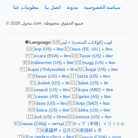
سياسة الخصوصية
مدونة
اتصل بنا
معلومات عنا
© 2026 محول.com. جميع الحقوق محفوظة.
🇬🇧
كوب (الولايات المتحدة) » ليتر
🌐 Language:
🇩🇰
🇪🇸
kop (US) » liter
taza (EE. UU.) » litro
🇵🇹
🇩🇪
xícara (EUA) » litro
Tasse (US) » liter
🇳🇴
🇸🇪
måleenhet (US) » liter
mugg (US) » liter
🇫🇮
🇳🇱
kuppi (Yhdysvallat) » litra
kopje (VS) » liter
🇫🇷
🇮🇹
tasse (US) » litre
tazza (US) » litro
🇵🇱
🇨🇿
kubek (US) » litr
šálek (US) » litr
🇷🇴
🇹🇷
ceașcă (US) » litru
kupa (ABD) » litre
🇲🇾
🇮🇩
cawan (AS) » liter
gelas (AS) » liter
🇵🇭
🇷🇸
tasa (US) » litro
šolja (SAD) » litar
🇭🇷
🇸🇰
šalica (US) » litar
šálka (US) » liter
🇮🇸
🇭🇺
boll (US) » lítrinn
csésze (US) » liter
🇧🇬
🇯🇵
чаша (САЩ) » литър
カップ（米国） » リットル
🇹🇼
🇨🇳
美國杯 » 公升
美国杯 » 升
🇹🇭
🇷🇺
ถ้วย (สหรัฐอเมริกา) » ลิตร
чаша (США) » литр