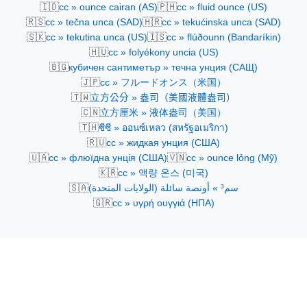
🇮🇩
🇵🇭
cc » ounce cairan (AS)
cc » fluid ounce (US)
🇷🇸
🇭🇷
cc » tečna unca (SAD)
cc » tekućinska unca (SAD)
🇸🇰
🇮🇸
cc » tekutina unca (US)
cc » flúðounn (Bandaríkin)
🇭🇺
cc » folyékony uncia (US)
🇧🇬
кубичен сантиметър » течна унция (САЩ)
🇯🇵
cc » フルードオンス（米国）
🇹🇼
立方公分 » 盎司（美國液體盎司）
🇨🇳
立方厘米 » 液体盎司（美国）
🇹🇭
ซีซี » ออนซ์เหลว (สหรัฐอเมริกา)
🇷🇺
cc » жидкая унция (США)
🇺🇦
🇻🇳
cc » флюїдна унція (США)
cc » ounce lỏng (Mỹ)
🇰🇷
cc » 액량 온스 (미국)
🇸🇦
سم³ » أونصة سائلة (الولايات المتحدة)
🇬🇷
cc » υγρή ουγγιά (ΗΠΑ)