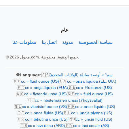
عام
سياسة الخصوصية
مدونة
اتصل بنا
معلومات عنا
© 2026 محول.com. جميع الحقوق محفوظة.
🇬🇧
سم³ » أونصة سائلة (الولايات المتحدة)
🌐 Language:
🇩🇰
🇪🇸
cc » fluid ounce (US)
cc » onza líquida (EE. UU.)
🇵🇹
🇩🇪
cc » onça líquida (EUA)
cc » Fluidunze (US)
🇳🇴
🇸🇪
cc » flytende unse (US)
cc » fluid ounce (US)
🇫🇮
cc » nestemäinen unssi (Yhdysvallat)
🇳🇱
🇫🇷
cc » vloeistof ounce (VS)
cc » once liquide (US)
🇮🇹
🇵🇱
cc » once fluida (US)
cc » uncja płynna (US)
🇨🇿
🇷🇴
cc » tekutina unce (US)
cc » uncie fluid (US)
🇹🇷
🇲🇾
cc » sıvı onsu (ABD)
cc » inci cecair (AS)