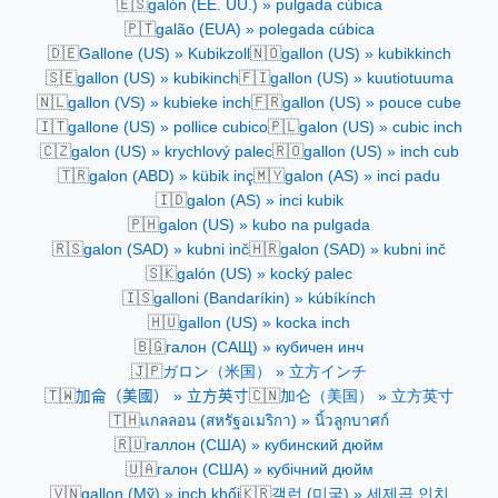
🇪🇸
galón (EE. UU.) » pulgada cúbica
🇵🇹
galão (EUA) » polegada cúbica
🇩🇪
🇳🇴
Gallone (US) » Kubikzoll
gallon (US) » kubikkinch
🇸🇪
🇫🇮
gallon (US) » kubikinch
gallon (US) » kuutiotuuma
🇳🇱
🇫🇷
gallon (VS) » kubieke inch
gallon (US) » pouce cube
🇮🇹
🇵🇱
gallone (US) » pollice cubico
galon (US) » cubic inch
🇨🇿
🇷🇴
galon (US) » krychlový palec
gallon (US) » inch cub
🇹🇷
🇲🇾
galon (ABD) » kübik inç
galon (AS) » inci padu
🇮🇩
galon (AS) » inci kubik
🇵🇭
galon (US) » kubo na pulgada
🇷🇸
🇭🇷
galon (SAD) » kubni inč
galon (SAD) » kubni inč
🇸🇰
galón (US) » kocký palec
🇮🇸
galloni (Bandaríkin) » kúbíkínch
🇭🇺
gallon (US) » kocka inch
🇧🇬
галон (САЩ) » кубичен инч
🇯🇵
ガロン（米国） » 立方インチ
🇹🇼
🇨🇳
加侖（美國） » 立方英寸
加仑（美国） » 立方英寸
🇹🇭
แกลลอน (สหรัฐอเมริกา) » นิ้วลูกบาศก์
🇷🇺
галлон (США) » кубинский дюйм
🇺🇦
галон (США) » кубічний дюйм
🇻🇳
🇰🇷
gallon (Mỹ) » inch khối
갤런 (미국) » 세제곱 인치