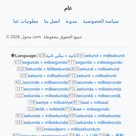
عام
سياسة الخصوصية
مدونة
اتصل بنا
معلومات عنا
© 2026 محول.com. جميع الحقوق محفوظة.
🇬🇧
🇩🇰
sekund » millisekund
ثانية » مللي ثانية
🌐 Language:
🇪🇸
🇵🇹
segundo » milisegundo
segundo » milissegundo
🇩🇪
🇳🇴
Sekunde » Millisekunde
sekund » millisekund
🇸🇪
🇫🇮
sekund » millisekund
sekunti » millisekunti
🇳🇱
🇫🇷
seconde » milliseconde
seconde » milliseconde
🇮🇹
🇵🇱
secondo » millisecondo
sekunda » milisekunda
🇨🇿
🇷🇴
sekunda » milisekunda
secundă » milisecundă
🇹🇷
🇲🇾
saniye » milisaniye
saat » milisaat
🇮🇩
🇵🇭
detik » milidetik
ikaw » milisegundo
🇷🇸
🇭🇷
sekunda » milisekunda
sekunda » milisekunda
🇸🇰
🇮🇸
sekunda » milisekunda
sekúnda » millisekúnda
🇭🇺
másodperc » milliszekundum
🇧🇬
🇯🇵
🇹🇼
секунда » милисекунда
秒 » ミリ秒
秒 » 毫秒