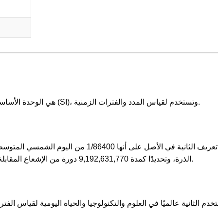
الثانية (رمز: s) هي الوحدة الأساسية للوقت في النظام الدولي للوحدات (SI)، وتستخدم لقياس المدد والفترات الزمنية.
الذرة، وتحديدًا كمدة 9,192,631,770 دورة من الإشعاع المقابلة للانتقال بين مستويين فائقين في ذرة السيزيوم-133.
تخدم الثانية عالميًا في العلوم والتكنولوجيا والحياة اليومية لقياس ال