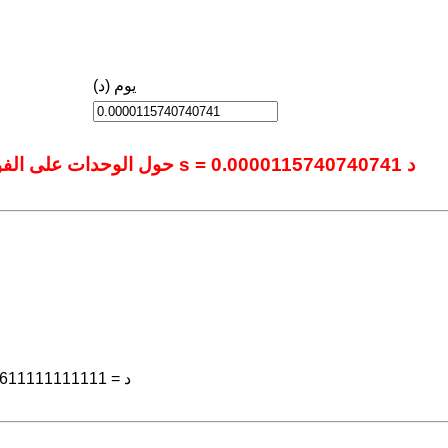
يوم (د)
حول الوحدات على الفور باستخدام أداتنا المتقدمة عبر الإنترنت.: 1 s = 0.0000115740740741 د
15 s = 15 × 1.15740740740741e-05 د = 0.000173611111111111 د