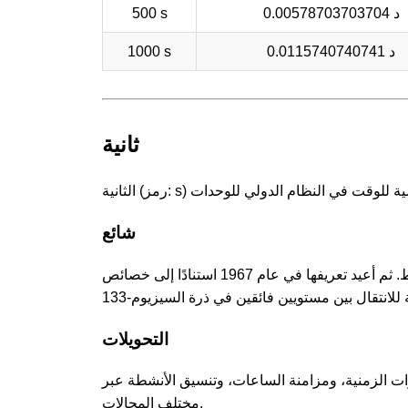
0.00578703703704 د
500 s
0.0115740740741 د
1000 s
ثانية
شائع
تم تعريف الثانية في الأصل على أنها 1/86400 من اليوم الشمسي المتوسط. ثم أعيد تعريفها في عام 1967 استنادًا إلى خصائص
التحويلات
فترات الزمنية، ومزامنة الساعات، وتنسيق الأنشطة عبر
مختلف المجالات.