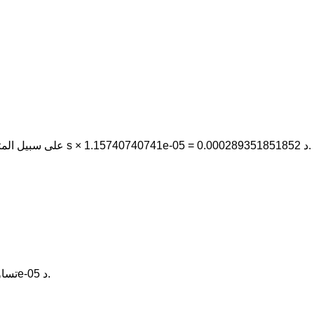
اضرب قيمة ثانية في 1.15740740741e-05. على سبيل المثال، 25 s × 1.15740740741e-05 = 0.000289351851852 د.
يوم هي الوحدة الأكبر: 1 s تساوي فقط 1.15740740741e-05 د.