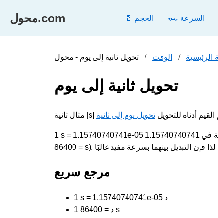
محول.com
🏎️ السرعة
🥛 الحجم
 الرئيسية
الوقت
تحويل ثانية إلى يوم
ى تقديم القيم أدناه للتحويل
تحويل يوم إلى ثانية
1 s = 1.15740740741e-05 د. لتحويل ثانية إلى يوم، اضرب القيمة في 1.15740740741e-05؛ وللتحويل العكسي، اقسم عليها (1 د
مرجع سريع
1 s = 1.15740740741e-05 د
1 د = 86400 s