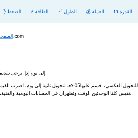
🔌 القدرة
💰 العملة
📏 الطول
⚡ الطاقة
💨 الضغط
تحويل ثانية إلى يوم - محول.com
الصفحة
.
مثال ثانية [s] إلى يوم [د], يرج
= 86400 s). تقيس كلتا الوحدتين الوقت وتظهران في الحسابات اليومية والفنية، لذا فإن التبديل بينهما بسرعة مفيد غالبًا.