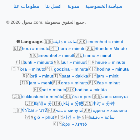
سياسة الخصوصية
مدونة
اتصل بنا
معلومات عنا
© 2026 محول.com. جميع الحقوق محفوظة.
🇬🇧
🇩🇰
timeenhed » minut
ساعة » دقيقة
🌐 Language:
🇪🇸
🇵🇹
🇩🇪
hora » minuto
hora » minuto
Stunde » Minute
🇳🇴
🇸🇪
timeenhet » minutt
timme » minut
🇫🇮
🇳🇱
🇫🇷
tunti » minuutti
uur » minuut
heure » minute
🇮🇹
🇵🇱
🇨🇿
ora » minuto
godzina » minuta
hodina » minuta
🇷🇴
🇹🇷
🇲🇾
oră » minut
saat » dakika
jam » minit
🇮🇩
🇵🇭
🇷🇸
jam » menit
oras » minuto
čas » minut
🇭🇷
🇸🇰
sat » minuta
hodina » minúta
🇮🇸
🇭🇺
🇧🇬
klukkustund » mínúta
óra » perc
час » минута
🇯🇵
🇹🇼
🇨🇳
時間 » 分
小時 » 分鐘
小时 » 分钟
🇹🇭
🇷🇺
🇺🇦
ชั่วโมง » นาที
час » минута
година » хвилина
🇻🇳
🇰🇷
🇸🇦
ساعة » دقيقة
시간 » 분
giờ » phút
🇬🇷
ώρα » λεπτό