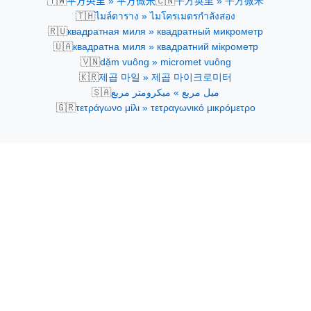
🇹🇼
🇨🇳
平方英里 » 平方微米
平方英里 » 平方微米
🇹🇭
ไมล์ตาราง » ไมโครเมตรกำลังสอง
🇷🇺
квадратная миля » квадратный микрометр
🇺🇦
квадратна миля » квадратний мікрометр
🇻🇳
dặm vuông » micromet vuông
🇰🇷
제곱 마일 » 제곱 마이크로미터
🇸🇦
ميل مربع » ميكرومتر مربع
🇬🇷
τετράγωνο μίλι » τετραγωνικό μικρόμετρο