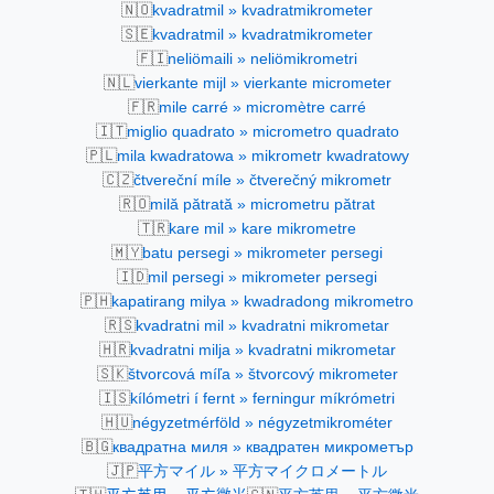
🇳🇴
kvadratmil » kvadratmikrometer
🇸🇪
kvadratmil » kvadratmikrometer
🇫🇮
neliömaili » neliömikrometri
🇳🇱
vierkante mijl » vierkante micrometer
🇫🇷
mile carré » micromètre carré
🇮🇹
miglio quadrato » micrometro quadrato
🇵🇱
mila kwadratowa » mikrometr kwadratowy
🇨🇿
čtvereční míle » čtverečný mikrometr
🇷🇴
milă pătrată » micrometru pătrat
🇹🇷
kare mil » kare mikrometre
🇲🇾
batu persegi » mikrometer persegi
🇮🇩
mil persegi » mikrometer persegi
🇵🇭
kapatirang milya » kwadradong mikrometro
🇷🇸
kvadratni mil » kvadratni mikrometar
🇭🇷
kvadratni milja » kvadratni mikrometar
🇸🇰
štvorcová míľa » štvorcový mikrometer
🇮🇸
kílómetri í fernt » ferningur míkrómetri
🇭🇺
négyzetmérföld » négyzetmikrométer
🇧🇬
квадратна миля » квадратен микрометър
🇯🇵
平方マイル » 平方マイクロメートル