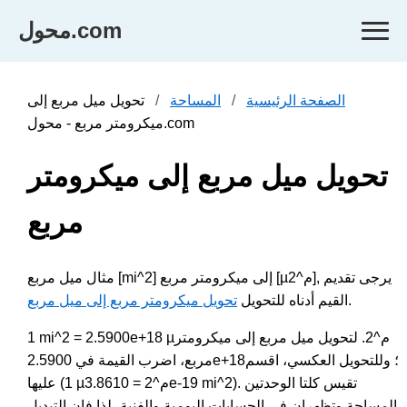
محول.com
الصفحة الرئيسية
المساحة
تحويل ميل مربع إلى
ميكرومتر مربع - محول.com
تحويل ميل مربع إلى ميكرومتر
مربع
مثال ميل مربع [mi^2] إلى ميكرومتر مربع [µم^2], يرجى تقديم
.
القيم أدناه للتحويل
تحويل ميكرومتر مربع إلى ميل مربع
1 mi^2 = 2.5900e+18 µم^2. لتحويل ميل مربع إلى ميكرومتر
مربع، اضرب القيمة في 2.5900e+18؛ وللتحويل العكسي، اقسم
عليها (1 µم^2 = 3.8610e-19 mi^2). تقيس كلتا الوحدتين
المساحة وتظهران في الحسابات اليومية والفنية، لذا فإن التبديل