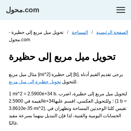
محول.com
الصفحة الرئيسية
المساحة
تحويل ميل مربع إلى حظيرة -
محول.com
تحويل ميل مربع إلى حظيرة
مثال ميل مربع [mi^2] إلى حظيرة [b], يرجى تقديم القيم أدناه
.
للتحويل
تحويل حظيرة إلى ميل مربع
1 mi^2 = 2.5900e+34 b. لتحويل ميل مربع إلى حظيرة، اضرب
القيمة في 2.5900e+34؛ وللتحويل العكسي، اقسم عليها (1 b =
3.8610e-35 mi^2). تقيس كلتا الوحدتين المساحة وتظهران في
الحسابات اليومية والفنية، لذا فإن التبديل بينهما بسرعة مفيد
غالبًا.