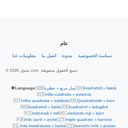
عام
سياسة الخصوصية
مدونة
اتصل بنا
معلومات عنا
© 2026 محول.com. جميع الحقوق محفوظة.
🇬🇧
🇩🇰
kvadratmil » bænk
ميل مربع » حظيرة
🌐 Language:
🇪🇸
milla cuadrada » estancia
🇵🇹
🇩🇪
milha quadrada » estábulo
Quadratmeile » barn
🇳🇴
🇸🇪
kvadratmil » bøtte
kvadratmil » ladugård
🇫🇮
🇳🇱
neliömaili » talli
vierkante mijl » barn
🇫🇷
🇮🇹
mile carré » arche
miglio quadrato » barrone
🇵🇱
🇨🇿
mila kwadratowa » barka
čtvereční míle » prasec