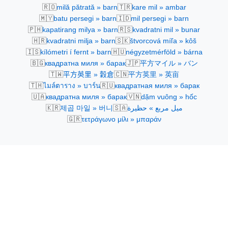
🇷🇴
🇹🇷
milă pătrată » barn
kare mil » ambar
🇲🇾
🇮🇩
batu persegi » barn
mil persegi » barn
🇵🇭
🇷🇸
kapatirang milya » barn
kvadratni mil » bunar
🇭🇷
🇸🇰
kvadratni milja » barn
štvorcová míľa » kôš
🇮🇸
🇭🇺
kílómetri í fernt » barn
négyzetmérföld » bárna
🇧🇬
🇯🇵
квадратна миля » барак
平方マイル » バン
🇹🇼
🇨🇳
平方英里 » 穀倉
平方英里 » 英亩
🇹🇭
🇷🇺
ไมล์ตาราง » บาร์น
квадратная миля » барак
🇺🇦
🇻🇳
квадратна миля » барак
dặm vuông » hốc
🇰🇷
🇸🇦
ميل مربع » حظيرة
제곱 마일 » 버니
🇬🇷
τετράγωνο μίλι » μπαράν