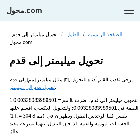
محول.com
الصفحة الرئيسية
الطول
تحويل ميليمتر إلى قدم -
محول.com
تحويل ميليمتر إلى قدم
مثال ميليمتر [مم] إلى قدم [ft], يرجى تقديم القيم أدناه للتحويل
.
تحويل قدم إلى ميليمتر
1 مم = 0.00328083989501 ft. لتحويل ميليمتر إلى قدم، اضرب
القيمة في 0.00328083989501؛ وللتحويل العكسي، اقسم عليها
(1 ft = 304.8 مم). تقيس كلتا الوحدتين الطول وتظهران في
الحسابات اليومية والفنية، لذا فإن التبديل بينهما بسرعة مفيد
غالبًا.