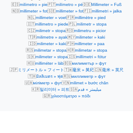
🇪🇸
🇵🇹
🇩🇪
milímetro » pie
milímetro » pé
Millimeter » Fuß
🇳🇴
🇸🇪
🇫🇮
millimeter » fot
millimeter » fot
millimetri » jalka
🇳🇱
🇫🇷
millimeter » voet
millimètre » pied
🇮🇹
🇵🇱
millimetro » piede
milimetr » stopa
🇨🇿
🇷🇴
milimetr » stopa
milimetru » picior
🇹🇷
🇲🇾
milimetre » ayak
milimeter » kaki
🇮🇩
🇵🇭
milimeter » kaki
millimeter » paa
🇷🇸
🇭🇷
milimetar » stopa
milimetar » stopa
🇸🇰
🇮🇸
milimeter » stopa
millímetri » fótur
🇭🇺
🇧🇬
milliméter » láb
милиметър » фут
🇯🇵
🇹🇼
🇨🇳
ミリメートル » フィート
毫米 » 英尺
毫米 » 英尺
🇹🇭
🇷🇺
มิลลิเมตร » ฟุต
миллиметр » фут
🇺🇦
🇻🇳
міліметр » фут
milimet » bước chân
🇰🇷
🇸🇦
ميليمتر » قدم
밀리미터 » 피트
🇬🇷
χιλιοστόμετρο » πόδι