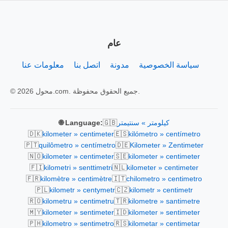
عام
سياسة الخصوصية
مدونة
اتصل بنا
معلومات عنا
© 2026 محول.com. جميع الحقوق محفوظة.
🇬🇧
كيلومتر » سنتيمتر
🌐 Language:
🇩🇰
🇪🇸
kilometer » centimeter
kilómetro » centímetro
🇵🇹
🇩🇪
quilômetro » centímetro
Kilometer » Zentimeter
🇳🇴
🇸🇪
kilometer » centimeter
kilometer » centimeter
🇫🇮
🇳🇱
kilometri » senttimetri
kilometer » centimeter
🇫🇷
🇮🇹
kilomètre » centimètre
chilometro » centimetro
🇵🇱
🇨🇿
kilometr » centymetr
kilometr » centimetr
🇷🇴
🇹🇷
kilometru » centimetru
kilometre » santimetre
🇲🇾
🇮🇩
kilometer » sentimeter
kilometer » sentimeter
🇵🇭
🇷🇸
kilometro » sentimetro
kilometar » centimetar