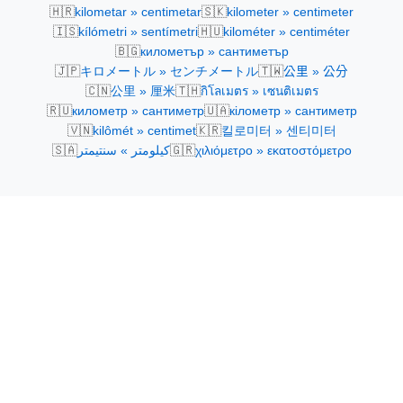
🇭🇷
🇸🇰
kilometar » centimetar
kilometer » centimeter
🇮🇸
🇭🇺
kílómetri » sentímetri
kilométer » centiméter
🇧🇬
километър » сантиметър
🇯🇵
🇹🇼
キロメートル » センチメートル
公里 » 公分
🇨🇳
🇹🇭
公里 » 厘米
กิโลเมตร » เซนติเมตร
🇷🇺
🇺🇦
километр » сантиметр
кілометр » сантиметр
🇻🇳
🇰🇷
kilômét » centimet
킬로미터 » 센티미터
🇸🇦
🇬🇷
χιλιόμετρο » εκατοστόμετρο
كيلومتر » سنتيمتر