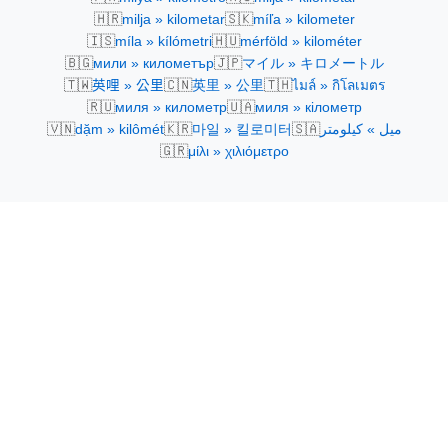
🇭🇷
🇸🇰
milja » kilometar
míľa » kilometer
🇮🇸
🇭🇺
míla » kílómetri
mérföld » kilométer
🇧🇬
🇯🇵
мили » километър
マイル » キロメートル
🇹🇼
🇨🇳
🇹🇭
英哩 » 公里
英里 » 公里
ไมล์ » กิโลเมตร
🇷🇺
🇺🇦
миля » километр
миля » кілометр
🇻🇳
🇰🇷
🇸🇦
ميل » كيلومتر
마일 » 킬로미터
dặm » kilômét
🇬🇷
μίλι » χιλιόμετρο