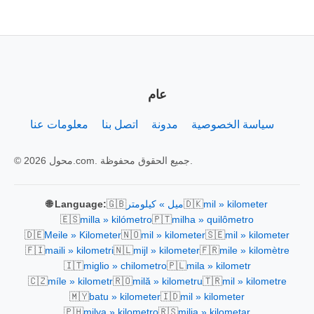
عام
سياسة الخصوصية
مدونة
اتصل بنا
معلومات عنا
© 2026 محول.com. جميع الحقوق محفوظة.
🇬🇧
🇩🇰
mil » kilometer
ميل » كيلومتر
🌐 Language:
🇪🇸
🇵🇹
milla » kilómetro
milha » quilômetro
🇩🇪
🇳🇴
🇸🇪
Meile » Kilometer
mil » kilometer
mil » kilometer
🇫🇮
🇳🇱
🇫🇷
maili » kilometri
mijl » kilometer
mile » kilomètre
🇮🇹
🇵🇱
miglio » chilometro
mila » kilometr
🇨🇿
🇷🇴
🇹🇷
míle » kilometr
milă » kilometru
mil » kilometre
🇲🇾
🇮🇩
batu » kilometer
mil » kilometer
🇵🇭
🇷🇸
milya » kilometro
milja » kilometar