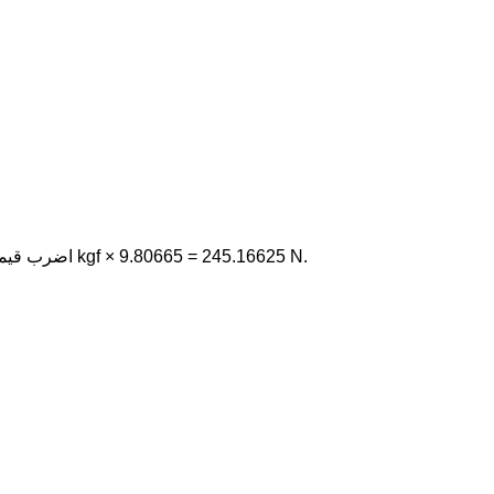
اضرب قيمة كيلوجرام-قوة في 9.80665. على سبيل المثال، 25 kgf × 9.80665 = 245.16625 N.