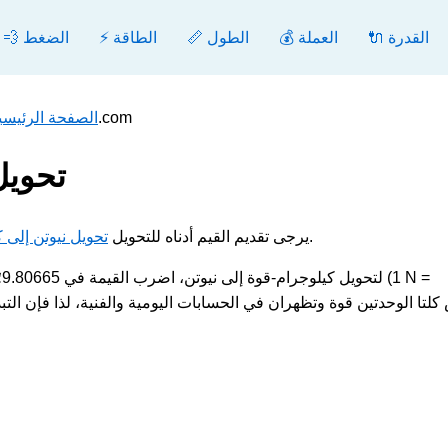
🔌 القدرة
💰 العملة
📏 الطول
⚡ الطاقة
💨 الضغط
تحويل كيلوجرام-قوة إلى نيوتن - محول.com
الصفحة الرئيسي
تحويل
.
مثال كيلوجرام-قوة [kgf] إلى نيوتن [N], يرجى تقديم القيم أدناه للتحويل
تحويل نيوتن إلى 