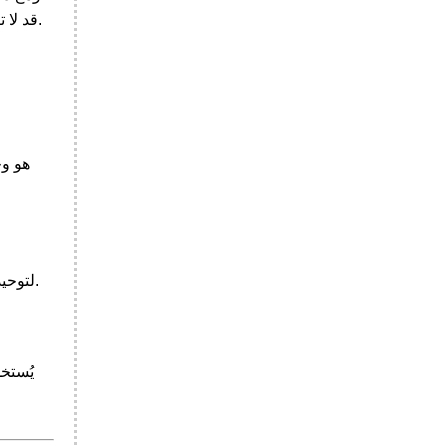
قد لا تزال تُستخدم في بعض المجالات الهندسية أو الوثائق القديمة، خاصة في المناطق أو الصناعات التي تستخدم الوحدات العرفية.
سُمي النيوتن على اسم السير إسحاق نيوتن وقدم في القرن العشرين كجزء من النظام الدولي للوحدات (SI) لتوحيد قياسات القوة.
يُستخد