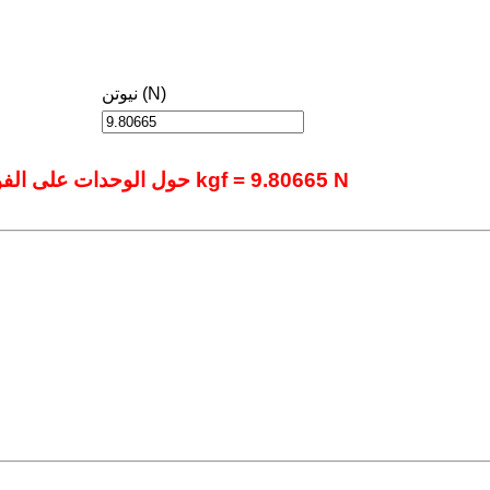
نيوتن (N)
حول الوحدات على الفور باستخدام أداتنا المتقدمة عبر الإنترنت.: 1 kgf = 9.80665 N