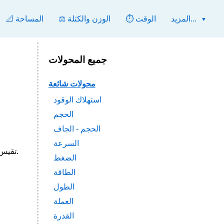
المزيد...
⏱️ الوقت
⚖️ الوزن والكتلة
📐 المساحة
جميع المحولات
محولات شائعة
استهلاك الوقود
الحجم
الحجم - الجاف
السرعة
0.101971621298 kgf). تقيس كلتا الوحدتين قوة وتظهران في الحسابات اليومية والفنية، لذا فإن التبديل بينهما بسرعة مفيد غالبًا.
الضغط
الطاقة
الطول
العملة
القدرة