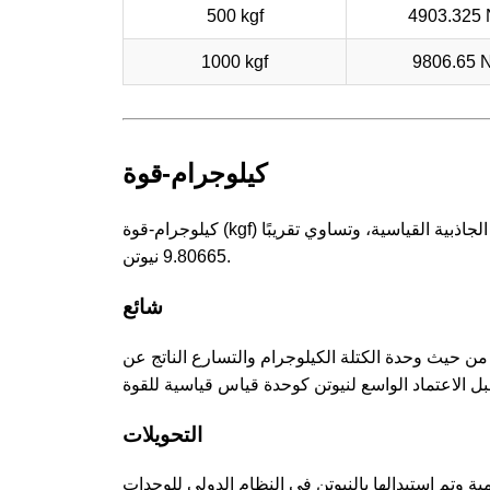
500 kgf
4903.325 
1000 kgf
9806.65 
كيلوجرام-قوة
كيلوجرام-قوة (kgf) هو وحدة قوة تعرف بأنها القوة التي يؤثر بها كيلوجرام واحد من الكتلة في الجاذبية القياسية، وتساوي تقريبًا
9.80665 نيوتن.
شائع
ى من حيث وحدة الكتلة الكيلوجرام والتسارع الناتج عن
التحويلات
بدالها بالنيوتن في النظام الدولي للوحدات (SI). ومع ذلك،