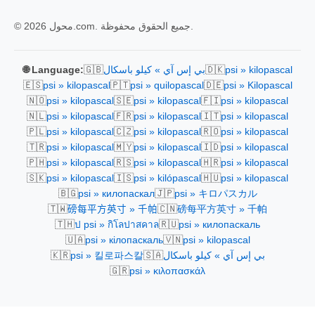
© 2026 محول.com. جميع الحقوق محفوظة.
🇬🇧
🇩🇰
psi » kilopascal
بي إس آي » كيلو باسكال
🌐 Language:
🇪🇸
🇵🇹
🇩🇪
psi » kilopascal
psi » quilopascal
psi » Kilopascal
🇳🇴
🇸🇪
🇫🇮
psi » kilopascal
psi » kilopascal
psi » kilopascal
🇳🇱
🇫🇷
🇮🇹
psi » kilopascal
psi » kilopascal
psi » kilopascal
🇵🇱
🇨🇿
🇷🇴
psi » kilopascal
psi » kilopascal
psi » kilopascal
🇹🇷
🇲🇾
🇮🇩
psi » kilopascal
psi » kilopascal
psi » kilopascal
🇵🇭
🇷🇸
🇭🇷
psi » kilopascal
psi » kilopascal
psi » kilopascal
🇸🇰
🇮🇸
🇭🇺
psi » kilopascal
psi » kilópascal
psi » kilopascal
🇧🇬
🇯🇵
psi » килопаскал
psi » キロパスカル
🇹🇼
🇨🇳
磅每平方英寸 » 千帕
磅每平方英寸 » 千帕
🇹🇭
🇷🇺
ป psi » กิโลปาสคาล
psi » килопаскаль
🇺🇦
🇻🇳
psi » кілопаскаль
psi » kilopascal
🇰🇷
🇸🇦
بي إس آي » كيلو باسكال
psi » 킬로파스칼
🇬🇷
psi » κιλοπασκάλ