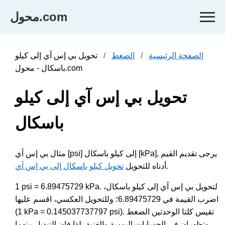
محول.com
الصفحة الرئيسية
الضغط
تحويل بي إس آي إلى كيلو
باسكال - محول.com
تحويل بي إس آي إلى كيلو
باسكال
مثال بي إس آي [psi] إلى كيلو باسكال [kPa], يرجى تقديم القيم
.
أدناه للتحويل
تحويل كيلو باسكال إلى بي إس آي
1 psi = 6.89475729 kPa. لتحويل بي إس آي إلى كيلو باسكال،
اضرب القيمة في 6.89475729؛ وللتحويل العكسي، اقسم عليها
(1 kPa = 0.145037737797 psi). تقيس كلتا الوحدتين الضغط
وتظهران في الحسابات اليومية والفنية، لذا فإن التبديل بينهما