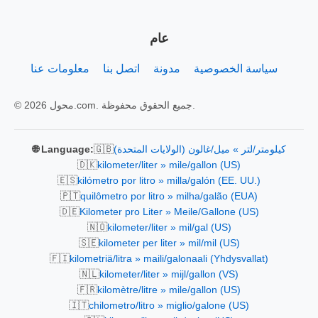
عام
سياسة الخصوصية
مدونة
اتصل بنا
معلومات عنا
© 2026 محول.com. جميع الحقوق محفوظة.
🇬🇧
كيلومتر/لتر » ميل/غالون (الولايات المتحدة)
🌐 Language:
🇩🇰
kilometer/liter » mile/gallon (US)
🇪🇸
kilómetro por litro » milla/galón (EE. UU.)
🇵🇹
quilômetro por litro » milha/galão (EUA)
🇩🇪
Kilometer pro Liter » Meile/Gallone (US)
🇳🇴
kilometer/liter » mil/gal (US)
🇸🇪
kilometer per liter » mil/mil (US)
🇫🇮
kilometriä/litra » maili/galonaali (Yhdysvallat)
🇳🇱
kilometer/liter » mijl/gallon (VS)
🇫🇷
kilomètre/litre » mile/gallon (US)
🇮🇹
chilometro/litro » miglio/galone (US)