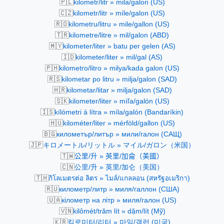
🇵🇱
kilometr/litr » mila/galon (US)
🇨🇿
kilometr/litr » míle/galon (US)
🇷🇴
kilometru/litru » mile/gallon (US)
🇹🇷
kilometre/litre » mil/galon (ABD)
🇲🇾
kilometer/liter » batu per gelen (AS)
🇮🇩
kilometer/liter » mil/gal (AS)
🇵🇭
kilometro/litro » milya/kada galon (US)
🇷🇸
kilometar po litru » milja/galon (SAD)
🇭🇷
kilometar/litar » milja/galon (SAD)
🇸🇰
kilometer/liter » míľa/galón (US)
🇮🇸
kílómetri á lítra » míla/galón (Bandaríkin)
🇭🇺
kilométer/liter » mérföld/gallon (US)
🇧🇬
километър/литър » мили/галон (САЩ)
🇯🇵
キロメートル/リットル » マイル/ガロン（米国）
🇹🇼
公里/升 » 英里/加侖（美國）
🇨🇳
公里/升 » 英里/加仑（美国）
🇹🇭
กิโลเมตรต่อ ลิตร » ไมล์/แกลลอน (สหรัฐอเมริกา)
🇷🇺
километр/литр » миля/галлон (США)
🇺🇦
кілометр на літр » миля/галон (US)
🇻🇳
kilômét/trăm lít » dặm/lít (Mỹ)
🇰🇷
킬로미터/리터 » 마일/갤런 (미국)